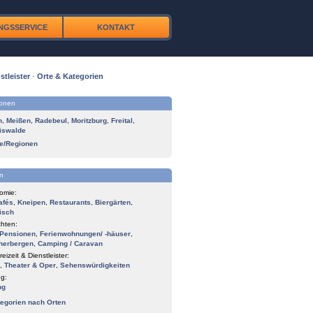
NGSSERVICE
KONTAKT
stleister
·
Orte & Kategorien
ionen
n
,
Meißen
,
Radebeul
,
Moritzburg
,
Freital
,
iswalde
te/Regionen
n
omie:
afés
,
Kneipen
,
Restaurants
,
Biergärten
,
isch
hten:
Pensionen
,
Ferienwohnungen/ -häuser
,
herbergen
,
Camping / Caravan
reizeit & Dienstleister:
,
Theater & Oper
,
Sehenswürdigkeiten
g:
ng
tegorien nach Orten