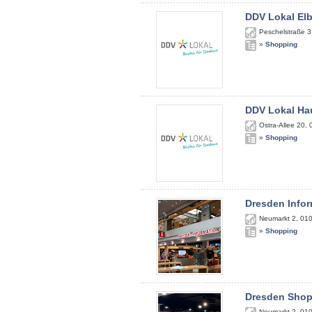
DDV Lokal El
Peschelstraße 3
»
Shopping
DDV Lokal Ha
Ostra-Allee 20
,
»
Shopping
Dresden Infor
Neumarkt 2
,
01
»
Shopping
Dresden Sho
Neumarkt 2
,
01