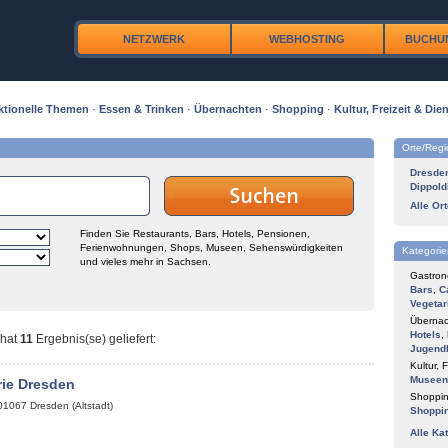
NETZWERK
WEBHOSTING
BUCHU
ktionelle Themen
·
Essen & Trinken
·
Übernachten
·
Shopping
·
Kultur, Freizeit & Dien
Orte/Reg
Dresde
Dippold
Alle Or
Finden Sie Restaurants, Bars, Hotels, Pensionen,
Ferienwohnungen, Shops, Museen, Sehenswürdigkeiten
Kategorie
und vieles mehr in Sachsen.
Gastron
Bars
,
C
Vegetar
Übernac
Hotels
,
hat
11
Ergebnis(se) geliefert
:
Jugend
Kultur, F
Museen
rie Dresden
Shoppin
01067
Dresden (Altstadt)
Shoppi
Alle Ka