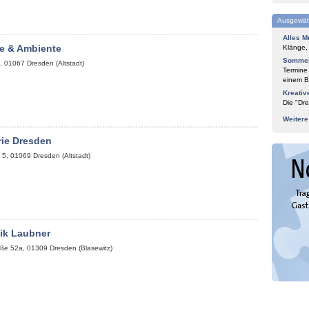
Ausgewäh
Alles M
e & Ambiente
Klänge,
Sommer
,
01067
Dresden (Altstadt)
Termine
einem Bl
Kreativ
Die "Dre
Weiter
rie Dresden
 5
,
01069
Dresden (Altstadt)
tik Laubner
aße 52a
,
01309
Dresden (Blasewitz)