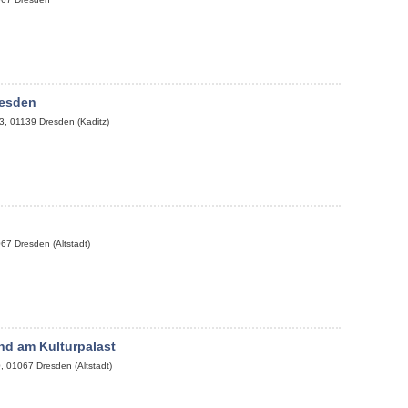
esden
3
,
01139
Dresden (Kaditz)
067
Dresden (Altstadt)
nd am Kulturpalast
0
,
01067
Dresden (Altstadt)