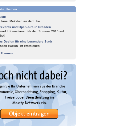
lte Themen
usik
 Töne, Melodien an der Elbe
events und Open-Airs in Dresden
 und Informationen für den Sommer 2016 auf
ick!
es Design für eine besondere Stadt
sden eDition" ist erschienen
e Themen