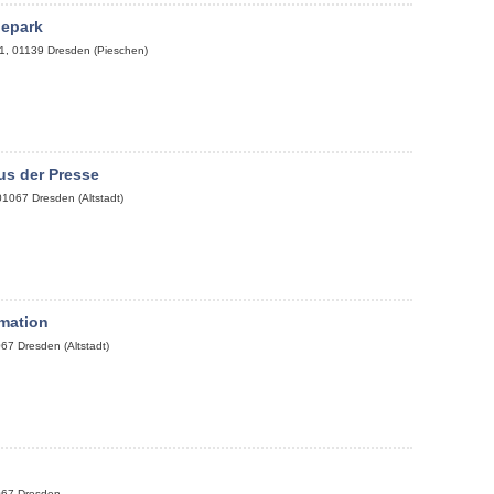
bepark
1
,
01139
Dresden (Pieschen)
us der Presse
01067
Dresden (Altstadt)
mation
067
Dresden (Altstadt)
p
067
Dresden