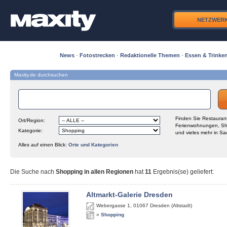
NETZWER
News
·
Fotostrecken
·
Redaktionelle Themen
·
Essen & Trinke
Maxity.de durchsuchen
Finden Sie Restaurant
Ort/Region:
Ferienwohnungen, Sh
Kategorie:
und vieles mehr in Sa
Alles auf einen Blick:
Orte und Kategorien
Die Suche nach
Shopping in allen Regionen
hat
11
Ergebnis(se) geliefert
:
Altmarkt-Galerie Dresden
Webergasse 1
,
01067
Dresden (Altstadt)
»
Shopping