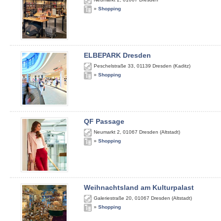
»
Shopping
ELBEPARK Dresden
Peschelstraße 33
,
01139
Dresden (Kaditz)
»
Shopping
QF Passage
Neumarkt 2
,
01067
Dresden (Altstadt)
»
Shopping
Weihnachtsland am Kulturpalast
Galeriestraße 20
,
01067
Dresden (Altstadt)
»
Shopping