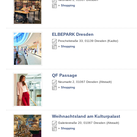
»
Shopping
ELBEPARK Dresden
Peschelstraße 33
,
01139
Dresden (Kaditz)
»
Shopping
QF Passage
Neumarkt 2
,
01067
Dresden (Altstadt)
»
Shopping
Weihnachtsland am Kulturpalast
Galeriestraße 20
,
01067
Dresden (Altstadt)
»
Shopping