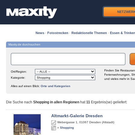
NETZWER
News
·
Fotostrecken
·
Redaktionelle Themen
·
Essen & Trinke
Maxity.de durchsuchen
Finden Sie Restaurant
Ort/Region:
Ferienwohnungen, Sh
Kategorie:
und vieles mehr in Sa
Alles auf einen Blick:
Orte und Kategorien
Die Suche nach
Shopping in allen Regionen
hat
11
Ergebnis(se) geliefert
:
Altmarkt-Galerie Dresden
Webergasse 1
,
01067
Dresden (Altstadt)
»
Shopping