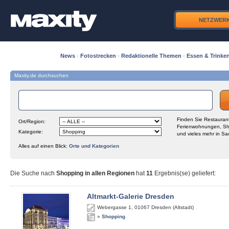
NETZWER
News
·
Fotostrecken
·
Redaktionelle Themen
·
Essen & Trinke
Maxity.de durchsuchen
Finden Sie Restaurant
Ort/Region:
Ferienwohnungen, Sh
Kategorie:
und vieles mehr in Sa
Alles auf einen Blick:
Orte und Kategorien
Die Suche nach
Shopping in allen Regionen
hat
11
Ergebnis(se) geliefert
:
Altmarkt-Galerie Dresden
Webergasse 1
,
01067
Dresden (Altstadt)
»
Shopping