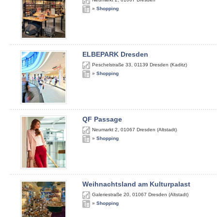
»
Shopping
ELBEPARK Dresden
Peschelstraße 33
,
01139
Dresden (Kaditz)
»
Shopping
QF Passage
Neumarkt 2
,
01067
Dresden (Altstadt)
»
Shopping
Weihnachtsland am Kulturpalast
Galeriestraße 20
,
01067
Dresden (Altstadt)
»
Shopping