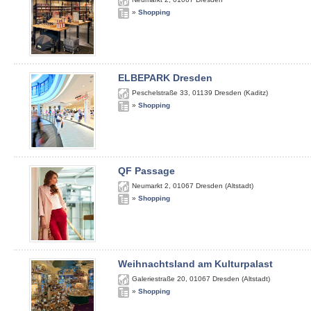
»
Shopping
ELBEPARK Dresden
Peschelstraße 33
,
01139
Dresden (Kaditz)
»
Shopping
QF Passage
Neumarkt 2
,
01067
Dresden (Altstadt)
»
Shopping
Weihnachtsland am Kulturpalast
Galeriestraße 20
,
01067
Dresden (Altstadt)
»
Shopping