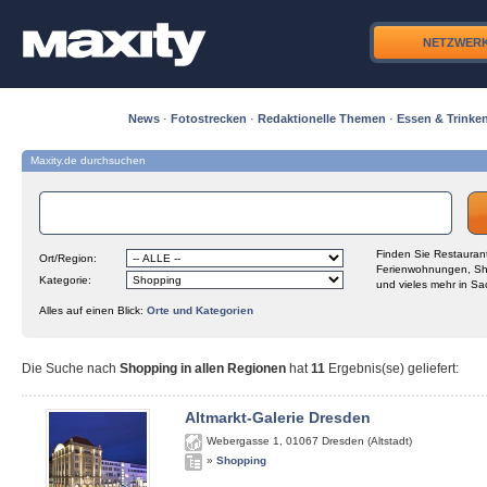
NETZWER
News
·
Fotostrecken
·
Redaktionelle Themen
·
Essen & Trinke
Maxity.de durchsuchen
Finden Sie Restaurant
Ort/Region:
Ferienwohnungen, Sh
Kategorie:
und vieles mehr in Sa
Alles auf einen Blick:
Orte und Kategorien
Die Suche nach
Shopping in allen Regionen
hat
11
Ergebnis(se) geliefert
:
Altmarkt-Galerie Dresden
Webergasse 1
,
01067
Dresden (Altstadt)
»
Shopping