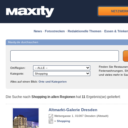
NETZWER
News
·
Fotostrecken
·
Redaktionelle Themen
·
Essen & Trinke
Maxity.de durchsuchen
Finden Sie Restaurant
Ort/Region:
Ferienwohnungen, Sh
Kategorie:
und vieles mehr in Sa
Alles auf einen Blick:
Orte und Kategorien
Die Suche nach
Shopping in allen Regionen
hat
11
Ergebnis(se) geliefert
:
Altmarkt-Galerie Dresden
Webergasse 1
,
01067
Dresden (Altstadt)
»
Shopping