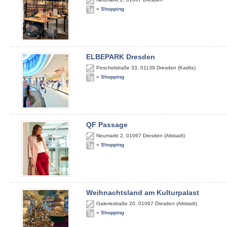
»
Shopping
ELBEPARK Dresden
Peschelstraße 33
,
01139
Dresden (Kaditz)
»
Shopping
QF Passage
Neumarkt 2
,
01067
Dresden (Altstadt)
»
Shopping
Weihnachtsland am Kulturpalast
Galeriestraße 20
,
01067
Dresden (Altstadt)
»
Shopping