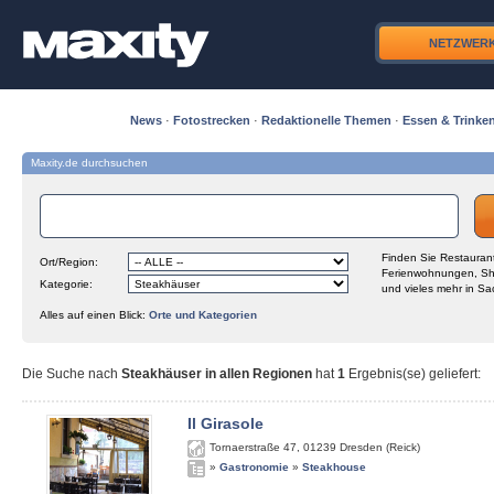
NETZWER
News
·
Fotostrecken
·
Redaktionelle Themen
·
Essen & Trinke
Maxity.de durchsuchen
Finden Sie Restaurant
Ort/Region:
Ferienwohnungen, Sh
Kategorie:
und vieles mehr in Sa
Alles auf einen Blick:
Orte und Kategorien
Die Suche nach
Steakhäuser in allen Regionen
hat
1
Ergebnis(se) geliefert
:
Il Girasole
Tornaerstraße 47
,
01239
Dresden (Reick)
»
Gastronomie
»
Steakhouse