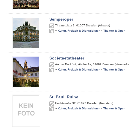
Semperoper
Theaterplatz 2
,
01067
Dresden (Altstadt)
»
Kultur, Freizeit & Dienstleister
»
Theater & Oper
Societaetstheater
An der Dreikönigskirche 1a
,
01097
Dresden (Neustadt)
»
Kultur, Freizeit & Dienstleister
»
Theater & Oper
St. Pauli Ruine
Hechtstraße 32
,
01097
Dresden (Neustadt)
»
Kultur, Freizeit & Dienstleister
»
Theater & Oper