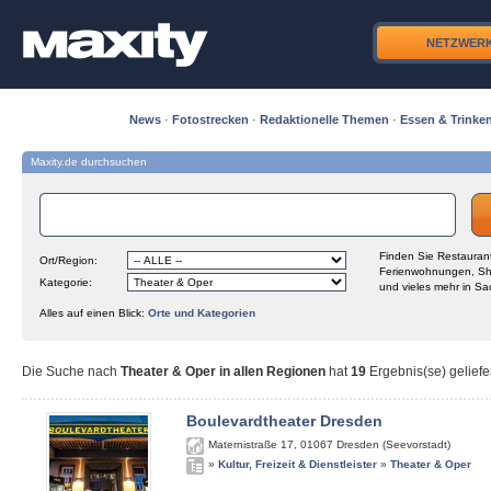
NETZWER
News
·
Fotostrecken
·
Redaktionelle Themen
·
Essen & Trinke
Maxity.de durchsuchen
Finden Sie Restaurant
Ort/Region:
Ferienwohnungen, Sh
Kategorie:
und vieles mehr in Sa
Alles auf einen Blick:
Orte und Kategorien
Die Suche nach
Theater & Oper in allen Regionen
hat
19
Ergebnis(se) geliefe
Boulevardtheater Dresden
Maternistraße 17
,
01067
Dresden (Seevorstadt)
»
Kultur, Freizeit & Dienstleister
»
Theater & Oper