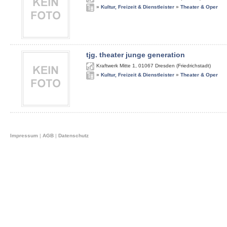
»
Kultur, Freizeit & Dienstleister
»
Theater & Oper
tjg. theater junge generation
Kraftwerk Mitte 1
,
01067
Dresden (Friedrichstadt)
»
Kultur, Freizeit & Dienstleister
»
Theater & Oper
Impressum
|
AGB
|
Datenschutz