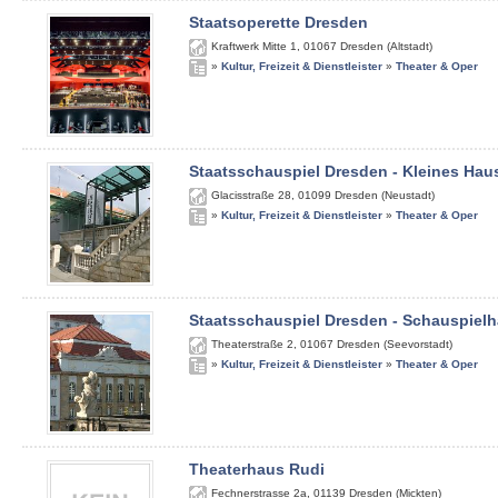
Staatsoperette Dresden
Kraftwerk Mitte 1
,
01067
Dresden (Altstadt)
»
Kultur, Freizeit & Dienstleister
»
Theater & Oper
Staatsschauspiel Dresden - Kleines Hau
Glacisstraße 28
,
01099
Dresden (Neustadt)
»
Kultur, Freizeit & Dienstleister
»
Theater & Oper
Staatsschauspiel Dresden - Schauspiel
Theaterstraße 2
,
01067
Dresden (Seevorstadt)
»
Kultur, Freizeit & Dienstleister
»
Theater & Oper
Theaterhaus Rudi
Fechnerstrasse 2a
,
01139
Dresden (Mickten)