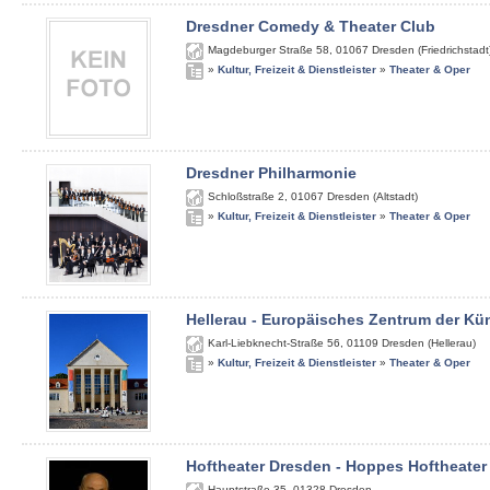
Dresdner Comedy & Theater Club
Magdeburger Straße 58
,
01067
Dresden (Friedrichstadt
»
Kultur, Freizeit & Dienstleister
»
Theater & Oper
Dresdner Philharmonie
Schloßstraße 2
,
01067
Dresden (Altstadt)
»
Kultur, Freizeit & Dienstleister
»
Theater & Oper
Hellerau - Europäisches Zentrum der Kü
Karl-Liebknecht-Straße 56
,
01109
Dresden (Hellerau)
»
Kultur, Freizeit & Dienstleister
»
Theater & Oper
Hoftheater Dresden - Hoppes Hoftheater
Hauptstraße 35
,
01328
Dresden