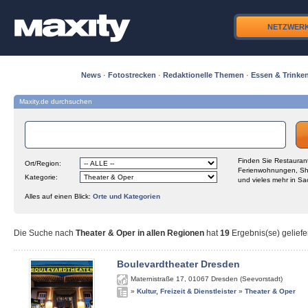
NETZWER
News
·
Fotostrecken
·
Redaktionelle Themen
·
Essen & Trinke
Maxity.de durchsuchen
Finden Sie Restaurant
Ort/Region:
Ferienwohnungen, Sh
Kategorie:
und vieles mehr in Sa
Alles auf einen Blick:
Orte und Kategorien
Die Suche nach
Theater & Oper in allen Regionen
hat
19
Ergebnis(se) geliefe
Boulevardtheater Dresden
Maternistraße 17
,
01067
Dresden (Seevorstadt)
»
Kultur, Freizeit & Dienstleister
»
Theater & Oper