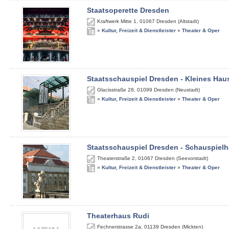
Staatsoperette Dresden
Kraftwerk Mitte 1
,
01067
Dresden (Altstadt)
»
Kultur, Freizeit & Dienstleister
»
Theater & Oper
Staatsschauspiel Dresden - Kleines Hau
Glacisstraße 28
,
01099
Dresden (Neustadt)
»
Kultur, Freizeit & Dienstleister
»
Theater & Oper
Staatsschauspiel Dresden - Schauspiel
Theaterstraße 2
,
01067
Dresden (Seevorstadt)
»
Kultur, Freizeit & Dienstleister
»
Theater & Oper
Theaterhaus Rudi
Fechnerstrasse 2a
,
01139
Dresden (Mickten)