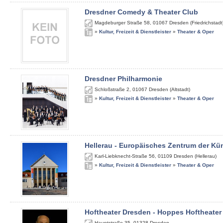
Dresdner Comedy & Theater Club
Magdeburger Straße 58
,
01067
Dresden (Friedrichstadt
»
Kultur, Freizeit & Dienstleister
»
Theater & Oper
Dresdner Philharmonie
Schloßstraße 2
,
01067
Dresden (Altstadt)
»
Kultur, Freizeit & Dienstleister
»
Theater & Oper
Hellerau - Europäisches Zentrum der Kü
Karl-Liebknecht-Straße 56
,
01109
Dresden (Hellerau)
»
Kultur, Freizeit & Dienstleister
»
Theater & Oper
Hoftheater Dresden - Hoppes Hoftheater
Hauptstraße 35
,
01328
Dresden