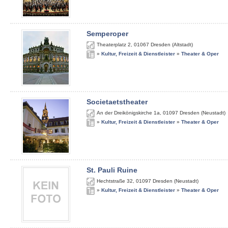
Semperoper
Theaterplatz 2
,
01067
Dresden (Altstadt)
»
Kultur, Freizeit & Dienstleister
»
Theater & Oper
Societaetstheater
An der Dreikönigskirche 1a
,
01097
Dresden (Neustadt)
»
Kultur, Freizeit & Dienstleister
»
Theater & Oper
St. Pauli Ruine
Hechtstraße 32
,
01097
Dresden (Neustadt)
»
Kultur, Freizeit & Dienstleister
»
Theater & Oper