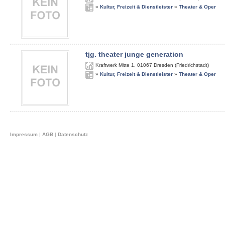
»
Kultur, Freizeit & Dienstleister
»
Theater & Oper
tjg. theater junge generation
Kraftwerk Mitte 1
,
01067
Dresden (Friedrichstadt)
»
Kultur, Freizeit & Dienstleister
»
Theater & Oper
Impressum
|
AGB
|
Datenschutz