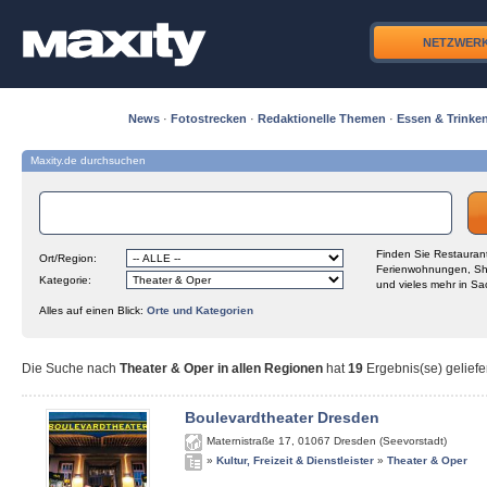
NETZWER
News
·
Fotostrecken
·
Redaktionelle Themen
·
Essen & Trinke
Maxity.de durchsuchen
Finden Sie Restaurant
Ort/Region:
Ferienwohnungen, Sh
Kategorie:
und vieles mehr in Sa
Alles auf einen Blick:
Orte und Kategorien
Die Suche nach
Theater & Oper in allen Regionen
hat
19
Ergebnis(se) geliefe
Boulevardtheater Dresden
Maternistraße 17
,
01067
Dresden (Seevorstadt)
»
Kultur, Freizeit & Dienstleister
»
Theater & Oper