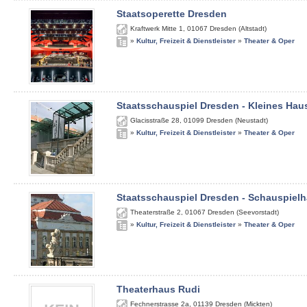
Staatsoperette Dresden
Kraftwerk Mitte 1
,
01067
Dresden (Altstadt)
»
Kultur, Freizeit & Dienstleister
»
Theater & Oper
Staatsschauspiel Dresden - Kleines Hau
Glacisstraße 28
,
01099
Dresden (Neustadt)
»
Kultur, Freizeit & Dienstleister
»
Theater & Oper
Staatsschauspiel Dresden - Schauspiel
Theaterstraße 2
,
01067
Dresden (Seevorstadt)
»
Kultur, Freizeit & Dienstleister
»
Theater & Oper
Theaterhaus Rudi
Fechnerstrasse 2a
,
01139
Dresden (Mickten)