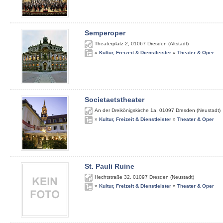
Semperoper
Theaterplatz 2
,
01067
Dresden (Altstadt)
»
Kultur, Freizeit & Dienstleister
»
Theater & Oper
Societaetstheater
An der Dreikönigskirche 1a
,
01097
Dresden (Neustadt)
»
Kultur, Freizeit & Dienstleister
»
Theater & Oper
St. Pauli Ruine
Hechtstraße 32
,
01097
Dresden (Neustadt)
»
Kultur, Freizeit & Dienstleister
»
Theater & Oper