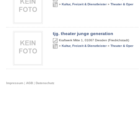
»
Kultur, Freizeit & Dienstleister
»
Theater & Oper
tjg. theater junge generation
Kraftwerk Mitte 1
,
01067
Dresden (Friedrichstadt)
»
Kultur, Freizeit & Dienstleister
»
Theater & Oper
Impressum
|
AGB
|
Datenschutz