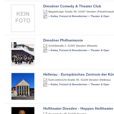
Dresdner Comedy & Theater Club
Magdeburger Straße 58
,
01067
Dresden (Friedrichstadt
»
Kultur, Freizeit & Dienstleister
»
Theater & Oper
Dresdner Philharmonie
Schloßstraße 2
,
01067
Dresden (Altstadt)
»
Kultur, Freizeit & Dienstleister
»
Theater & Oper
Hellerau - Europäisches Zentrum der Kü
Karl-Liebknecht-Straße 56
,
01109
Dresden (Hellerau)
»
Kultur, Freizeit & Dienstleister
»
Theater & Oper
Hoftheater Dresden - Hoppes Hoftheater
Hauptstraße 35
,
01328
Dresden