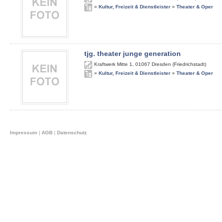
»
Kultur, Freizeit & Dienstleister
»
Theater & Oper
tjg. theater junge generation
Kraftwerk Mitte 1
,
01067
Dresden (Friedrichstadt)
»
Kultur, Freizeit & Dienstleister
»
Theater & Oper
Impressum
|
AGB
|
Datenschutz