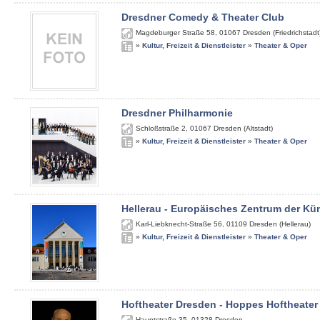
Dresdner Comedy & Theater Club
Magdeburger Straße 58
,
01067
Dresden (Friedrichstadt
»
Kultur, Freizeit & Dienstleister
»
Theater & Oper
Dresdner Philharmonie
Schloßstraße 2
,
01067
Dresden (Altstadt)
»
Kultur, Freizeit & Dienstleister
»
Theater & Oper
Hellerau - Europäisches Zentrum der Kü
Karl-Liebknecht-Straße 56
,
01109
Dresden (Hellerau)
»
Kultur, Freizeit & Dienstleister
»
Theater & Oper
Hoftheater Dresden - Hoppes Hoftheater
Hauptstraße 35
,
01328
Dresden