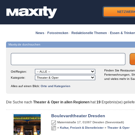
NETZWER
News
·
Fotostrecken
·
Redaktionelle Themen
·
Essen & Trinke
Maxity.de durchsuchen
Finden Sie Restaurant
Ort/Region:
Ferienwohnungen, Sh
Kategorie:
und vieles mehr in Sa
Alles auf einen Blick:
Orte und Kategorien
Die Suche nach
Theater & Oper in allen Regionen
hat
19
Ergebnis(se) geliefe
Boulevardtheater Dresden
Maternistraße 17
,
01067
Dresden (Seevorstadt)
»
Kultur, Freizeit & Dienstleister
»
Theater & Oper