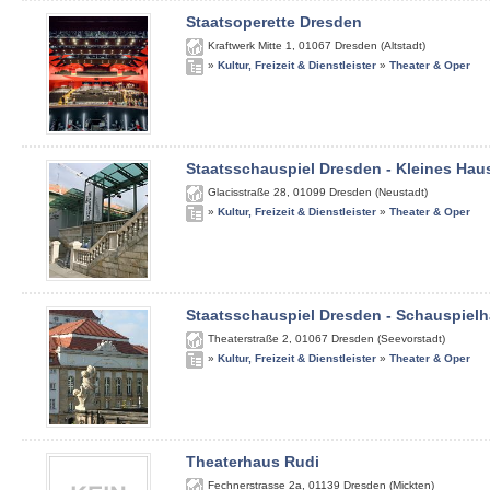
Staatsoperette Dresden
Kraftwerk Mitte 1
,
01067
Dresden (Altstadt)
»
Kultur, Freizeit & Dienstleister
»
Theater & Oper
Staatsschauspiel Dresden - Kleines Hau
Glacisstraße 28
,
01099
Dresden (Neustadt)
»
Kultur, Freizeit & Dienstleister
»
Theater & Oper
Staatsschauspiel Dresden - Schauspiel
Theaterstraße 2
,
01067
Dresden (Seevorstadt)
»
Kultur, Freizeit & Dienstleister
»
Theater & Oper
Theaterhaus Rudi
Fechnerstrasse 2a
,
01139
Dresden (Mickten)