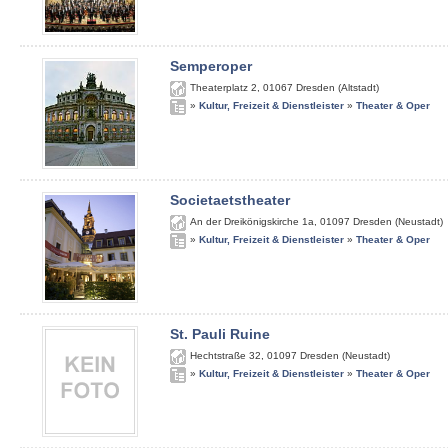
Semperoper
Theaterplatz 2
,
01067
Dresden (Altstadt)
»
Kultur, Freizeit & Dienstleister
»
Theater & Oper
Societaetstheater
An der Dreikönigskirche 1a
,
01097
Dresden (Neustadt)
»
Kultur, Freizeit & Dienstleister
»
Theater & Oper
St. Pauli Ruine
Hechtstraße 32
,
01097
Dresden (Neustadt)
»
Kultur, Freizeit & Dienstleister
»
Theater & Oper