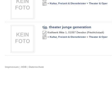
»
Kultur, Freizeit & Dienstleister
»
Theater & Oper
tjg. theater junge generation
Kraftwerk Mitte 1
,
01067
Dresden (Friedrichstadt)
»
Kultur, Freizeit & Dienstleister
»
Theater & Oper
Impressum
|
AGB
|
Datenschutz