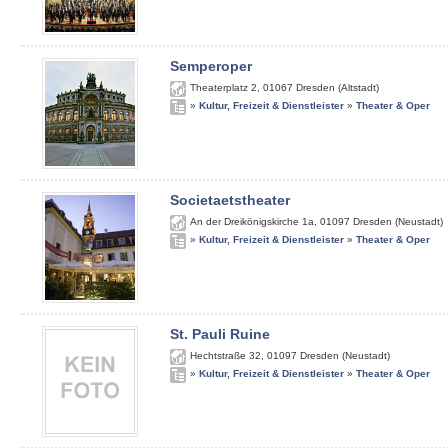
Semperoper
Theaterplatz 2
,
01067
Dresden (Altstadt)
»
Kultur, Freizeit & Dienstleister
»
Theater & Oper
Societaetstheater
An der Dreikönigskirche 1a
,
01097
Dresden (Neustadt)
»
Kultur, Freizeit & Dienstleister
»
Theater & Oper
St. Pauli Ruine
Hechtstraße 32
,
01097
Dresden (Neustadt)
»
Kultur, Freizeit & Dienstleister
»
Theater & Oper