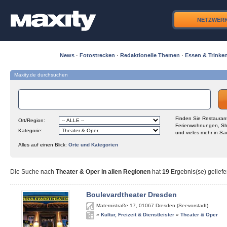
NETZWER
News
·
Fotostrecken
·
Redaktionelle Themen
·
Essen & Trinke
Maxity.de durchsuchen
Finden Sie Restaurant
Ort/Region:
Ferienwohnungen, Sh
Kategorie:
und vieles mehr in Sa
Alles auf einen Blick:
Orte und Kategorien
Die Suche nach
Theater & Oper in allen Regionen
hat
19
Ergebnis(se) geliefe
Boulevardtheater Dresden
Maternistraße 17
,
01067
Dresden (Seevorstadt)
»
Kultur, Freizeit & Dienstleister
»
Theater & Oper