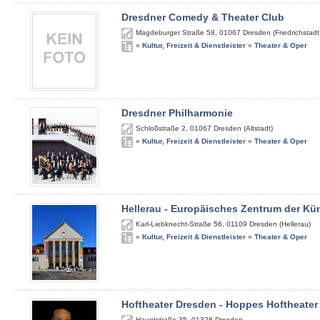
Dresdner Comedy & Theater Club
Magdeburger Straße 58
,
01067
Dresden (Friedrichstadt
»
Kultur, Freizeit & Dienstleister
»
Theater & Oper
Dresdner Philharmonie
Schloßstraße 2
,
01067
Dresden (Altstadt)
»
Kultur, Freizeit & Dienstleister
»
Theater & Oper
Hellerau - Europäisches Zentrum der Kü
Karl-Liebknecht-Straße 56
,
01109
Dresden (Hellerau)
»
Kultur, Freizeit & Dienstleister
»
Theater & Oper
Hoftheater Dresden - Hoppes Hoftheater
Hauptstraße 35
,
01328
Dresden