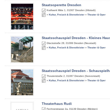
Staatsoperette Dresden
Kraftwerk Mitte 1
,
01067
Dresden (Altstadt)
»
Kultur, Freizeit & Dienstleister
»
Theater & Oper
Staatsschauspiel Dresden - Kleines Hau
Glacisstraße 28
,
01099
Dresden (Neustadt)
»
Kultur, Freizeit & Dienstleister
»
Theater & Oper
Staatsschauspiel Dresden - Schauspiel
Theaterstraße 2
,
01067
Dresden (Seevorstadt)
»
Kultur, Freizeit & Dienstleister
»
Theater & Oper
Theaterhaus Rudi
Fechnerstrasse 2a
,
01139
Dresden (Mickten)