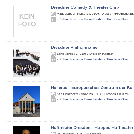
Dresdner Comedy & Theater Club
Magdeburger Straße 58
,
01067
Dresden (Friedrichstadt
»
Kultur, Freizeit & Dienstleister
»
Theater & Oper
Dresdner Philharmonie
Schloßstraße 2
,
01067
Dresden (Altstadt)
»
Kultur, Freizeit & Dienstleister
»
Theater & Oper
Hellerau - Europäisches Zentrum der Kü
Karl-Liebknecht-Straße 56
,
01109
Dresden (Hellerau)
»
Kultur, Freizeit & Dienstleister
»
Theater & Oper
Hoftheater Dresden - Hoppes Hoftheater
Hauptstraße 35
,
01328
Dresden