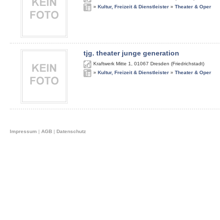
»
Kultur, Freizeit & Dienstleister
»
Theater & Oper
tjg. theater junge generation
Kraftwerk Mitte 1
,
01067
Dresden (Friedrichstadt)
»
Kultur, Freizeit & Dienstleister
»
Theater & Oper
Impressum
|
AGB
|
Datenschutz