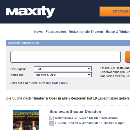
NETZWER
News
·
Fotostrecken
·
Redaktionelle Themen
·
Essen & Trinke
Maxity.de durchsuchen
Finden Sie Restaurant
Ort/Region:
Ferienwohnungen, Sh
Kategorie:
und vieles mehr in Sa
Alles auf einen Blick:
Orte und Kategorien
Die Suche nach
Theater & Oper in allen Regionen
hat
19
Ergebnis(se) geliefe
Boulevardtheater Dresden
Maternistraße 17
,
01067
Dresden (Seevorstadt)
»
Kultur, Freizeit & Dienstleister
»
Theater & Oper