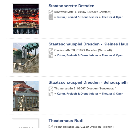
Staatsoperette Dresden
Kraftwerk Mitte 1
,
01067
Dresden (Altstadt)
»
Kultur, Freizeit & Dienstleister
»
Theater & Oper
Staatsschauspiel Dresden - Kleines Hau
Glacisstraße 28
,
01099
Dresden (Neustadt)
»
Kultur, Freizeit & Dienstleister
»
Theater & Oper
Staatsschauspiel Dresden - Schauspiel
Theaterstraße 2
,
01067
Dresden (Seevorstadt)
»
Kultur, Freizeit & Dienstleister
»
Theater & Oper
Theaterhaus Rudi
Fechnerstrasse 2a
,
01139
Dresden (Mickten)