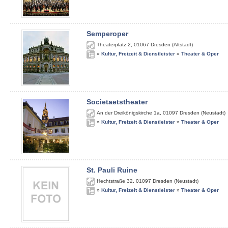
Semperoper
Theaterplatz 2
,
01067
Dresden (Altstadt)
»
Kultur, Freizeit & Dienstleister
»
Theater & Oper
Societaetstheater
An der Dreikönigskirche 1a
,
01097
Dresden (Neustadt)
»
Kultur, Freizeit & Dienstleister
»
Theater & Oper
St. Pauli Ruine
Hechtstraße 32
,
01097
Dresden (Neustadt)
»
Kultur, Freizeit & Dienstleister
»
Theater & Oper