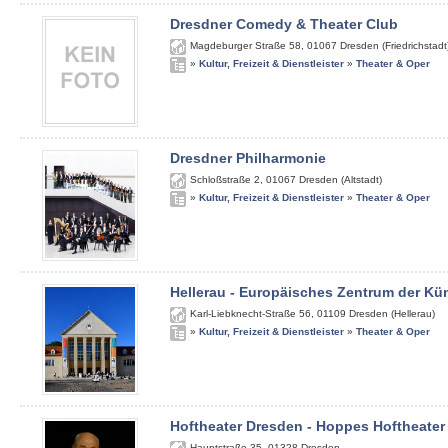
Dresdner Comedy & Theater Club
Magdeburger Straße 58
,
01067
Dresden (Friedrichstadt
»
Kultur, Freizeit & Dienstleister
»
Theater & Oper
Dresdner Philharmonie
Schloßstraße 2
,
01067
Dresden (Altstadt)
»
Kultur, Freizeit & Dienstleister
»
Theater & Oper
Hellerau - Europäisches Zentrum der Kü
Karl-Liebknecht-Straße 56
,
01109
Dresden (Hellerau)
»
Kultur, Freizeit & Dienstleister
»
Theater & Oper
Hoftheater Dresden - Hoppes Hoftheater
Hauptstraße 35
,
01328
Dresden