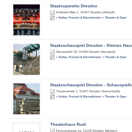
Staatsoperette Dresden
Kraftwerk Mitte 1
,
01067
Dresden (Altstadt)
»
Kultur, Freizeit & Dienstleister
»
Theater & Oper
Staatsschauspiel Dresden - Kleines Hau
Glacisstraße 28
,
01099
Dresden (Neustadt)
»
Kultur, Freizeit & Dienstleister
»
Theater & Oper
Staatsschauspiel Dresden - Schauspiel
Theaterstraße 2
,
01067
Dresden (Seevorstadt)
»
Kultur, Freizeit & Dienstleister
»
Theater & Oper
Theaterhaus Rudi
Fechnerstrasse 2a
,
01139
Dresden (Mickten)