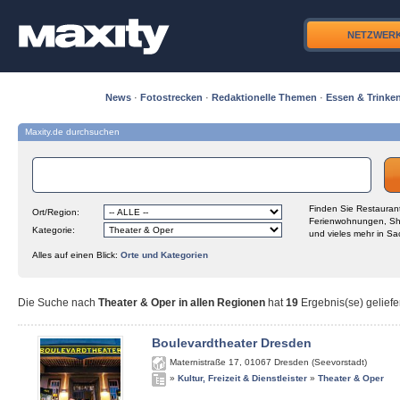
NETZWER
News
·
Fotostrecken
·
Redaktionelle Themen
·
Essen & Trinke
Maxity.de durchsuchen
Finden Sie Restaurant
Ort/Region:
Ferienwohnungen, Sh
Kategorie:
und vieles mehr in Sa
Alles auf einen Blick:
Orte und Kategorien
Die Suche nach
Theater & Oper in allen Regionen
hat
19
Ergebnis(se) geliefe
Boulevardtheater Dresden
Maternistraße 17
,
01067
Dresden (Seevorstadt)
»
Kultur, Freizeit & Dienstleister
»
Theater & Oper