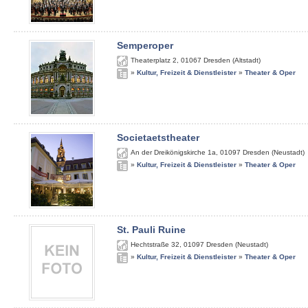
Semperoper
Theaterplatz 2
,
01067
Dresden (Altstadt)
»
Kultur, Freizeit & Dienstleister
»
Theater & Oper
Societaetstheater
An der Dreikönigskirche 1a
,
01097
Dresden (Neustadt)
»
Kultur, Freizeit & Dienstleister
»
Theater & Oper
St. Pauli Ruine
Hechtstraße 32
,
01097
Dresden (Neustadt)
»
Kultur, Freizeit & Dienstleister
»
Theater & Oper