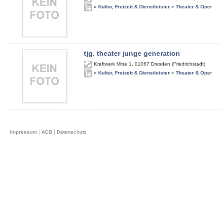
»
Kultur, Freizeit & Dienstleister
»
Theater & Oper
tjg. theater junge generation
Kraftwerk Mitte 1
,
01067
Dresden (Friedrichstadt)
»
Kultur, Freizeit & Dienstleister
»
Theater & Oper
Impressum
|
AGB
|
Datenschutz