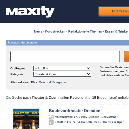
NETZWER
News
·
Fotostrecken
·
Redaktionelle Themen
·
Essen & Trinke
Maxity.de durchsuchen
Finden Sie Restaurant
Ort/Region:
Ferienwohnungen, Sh
Kategorie:
und vieles mehr in Sa
Alles auf einen Blick:
Orte und Kategorien
Die Suche nach
Theater & Oper in allen Regionen
hat
19
Ergebnis(se) geliefe
Boulevardtheater Dresden
Maternistraße 17
,
01067
Dresden (Seevorstadt)
»
Kultur, Freizeit & Dienstleister
»
Theater & Oper