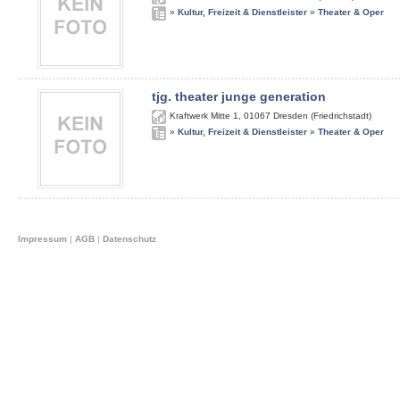
»
Kultur, Freizeit & Dienstleister
»
Theater & Oper
tjg. theater junge generation
Kraftwerk Mitte 1
,
01067
Dresden (Friedrichstadt)
»
Kultur, Freizeit & Dienstleister
»
Theater & Oper
Impressum
|
AGB
|
Datenschutz