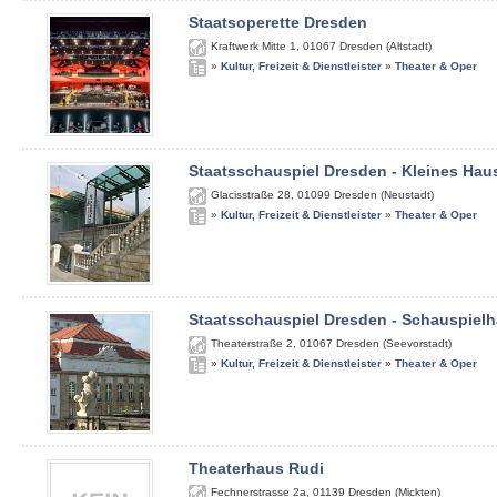
Staatsoperette Dresden
Kraftwerk Mitte 1
,
01067
Dresden (Altstadt)
»
Kultur, Freizeit & Dienstleister
»
Theater & Oper
Staatsschauspiel Dresden - Kleines Hau
Glacisstraße 28
,
01099
Dresden (Neustadt)
»
Kultur, Freizeit & Dienstleister
»
Theater & Oper
Staatsschauspiel Dresden - Schauspiel
Theaterstraße 2
,
01067
Dresden (Seevorstadt)
»
Kultur, Freizeit & Dienstleister
»
Theater & Oper
Theaterhaus Rudi
Fechnerstrasse 2a
,
01139
Dresden (Mickten)