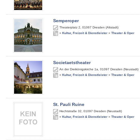
Semperoper
Theaterplatz 2
,
01067
Dresden (Altstadt)
»
Kultur, Freizeit & Dienstleister
»
Theater & Oper
Societaetstheater
An der Dreikönigskirche 1a
,
01097
Dresden (Neustadt)
»
Kultur, Freizeit & Dienstleister
»
Theater & Oper
St. Pauli Ruine
Hechtstraße 32
,
01097
Dresden (Neustadt)
»
Kultur, Freizeit & Dienstleister
»
Theater & Oper