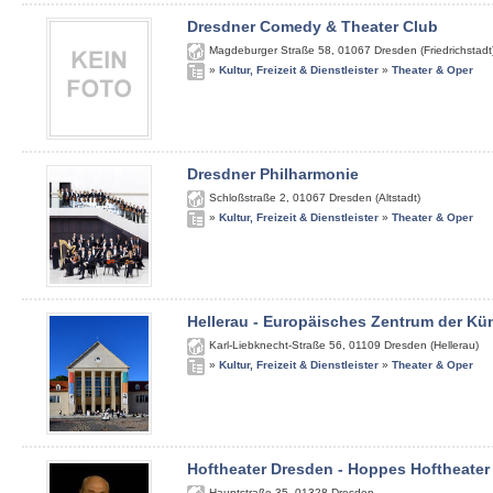
Dresdner Comedy & Theater Club
Magdeburger Straße 58
,
01067
Dresden (Friedrichstadt
»
Kultur, Freizeit & Dienstleister
»
Theater & Oper
Dresdner Philharmonie
Schloßstraße 2
,
01067
Dresden (Altstadt)
»
Kultur, Freizeit & Dienstleister
»
Theater & Oper
Hellerau - Europäisches Zentrum der Kü
Karl-Liebknecht-Straße 56
,
01109
Dresden (Hellerau)
»
Kultur, Freizeit & Dienstleister
»
Theater & Oper
Hoftheater Dresden - Hoppes Hoftheater
Hauptstraße 35
,
01328
Dresden