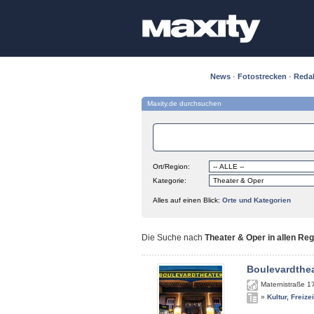
News
·
Fotostrecken
·
Reda
Maxity.de durchsuchen
Ort/Region:
Kategorie:
Alles auf einen Blick:
Orte und Kategorien
Die Suche nach
Theater & Oper in allen Re
Boulevardthe
Maternistraße 1
»
Kultur, Freize