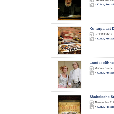
»
Kultur, Freize
Kulturpalast 
Schloßstraße 2
,
»
Kultur, Freize
Landesbühne
Meißner Straße
»
Kultur, Freize
Sächsische St
Theaterplatz 2
,
»
Kultur, Freize