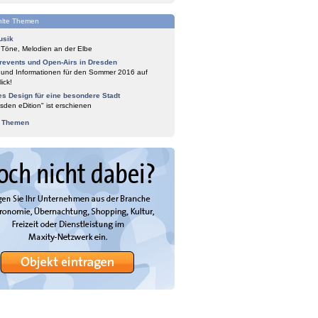
lte Themen
usik
 Töne, Melodien an der Elbe
events und Open-Airs in Dresden
 und Informationen für den Sommer 2016 auf
ick!
es Design für eine besondere Stadt
sden eDition" ist erschienen
e Themen