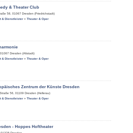
edy & Theater Club
raße 58
,
01067
Dresden (Friedrichstadt)
it & Dienstleister
»
Theater & Oper
lharmonie
01067
Dresden (Altstadt)
it & Dienstleister
»
Theater & Oper
ropäisches Zentrum der Künste Dresden
-Straße 56
,
01109
Dresden (Hellerau)
it & Dienstleister
»
Theater & Oper
esden - Hoppes Hoftheater
,
01328
Dresden