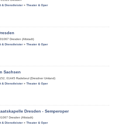
it & Dienstleister
»
Theater & Oper
Dresden
01067
Dresden (Altstadt)
it & Dienstleister
»
Theater & Oper
n Sachsen
 152
,
01445
Radebeul (Dresdner Umland)
it & Dienstleister
»
Theater & Oper
aatskapelle Dresden - Semperoper
01067
Dresden (Altstadt)
it & Dienstleister
»
Theater & Oper