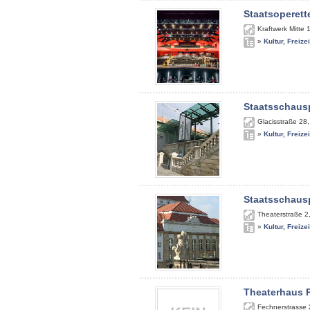
Staatsoperett
Kraftwerk Mitte 
»
Kultur, Freize
Staatsschausp
Glacisstraße 28
»
Kultur, Freize
Staatsschausp
Theaterstraße 2
»
Kultur, Freize
Theaterhaus 
Fechnerstrasse 