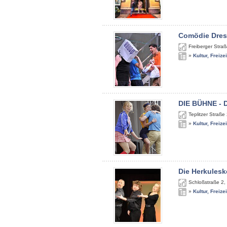
Comödie Dre
Freiberger Stra
»
Kultur, Freize
DIE BÜHNE - 
Teplitzer Straße
»
Kultur, Freize
Die Herkulesk
Schloßstraße 2
,
»
Kultur, Freize