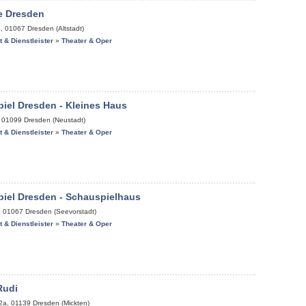
e Dresden
1
,
01067
Dresden (Altstadt)
it & Dienstleister
»
Theater & Oper
iel Dresden - Kleines Haus
,
01099
Dresden (Neustadt)
it & Dienstleister
»
Theater & Oper
iel Dresden - Schauspielhaus
,
01067
Dresden (Seevorstadt)
it & Dienstleister
»
Theater & Oper
Rudi
2a
,
01139
Dresden (Mickten)