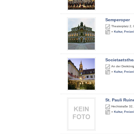
Semperoper
Theaterplatz 2
,
»
Kultur, Freize
Societaetsthe
An der Dreiköni
»
Kultur, Freize
St. Pauli Ruin
Hechtstraße 32
»
Kultur, Freize