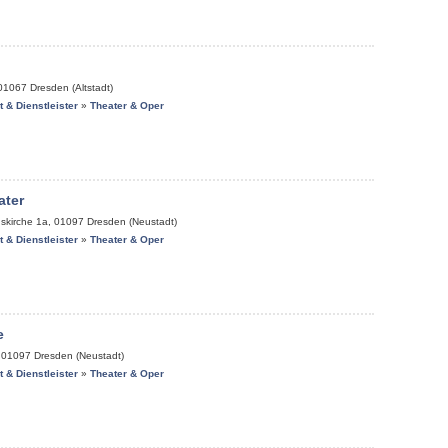
01067
Dresden (Altstadt)
it & Dienstleister
»
Theater & Oper
ater
gskirche 1a
,
01097
Dresden (Neustadt)
it & Dienstleister
»
Theater & Oper
e
,
01097
Dresden (Neustadt)
it & Dienstleister
»
Theater & Oper