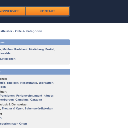
NGSSERVICE
KONTAKT
stleister
·
Orte & Kategorien
ionen
n
,
Meißen
,
Radebeul
,
Moritzburg
,
Freital
,
iswalde
te/Regionen
n
omie:
afés
,
Kneipen
,
Restaurants
,
Biergärten
,
isch
hten:
Pensionen
,
Ferienwohnungen/ -häuser
,
herbergen
,
Camping / Caravan
reizeit & Dienstleister:
,
Theater & Oper
,
Sehenswürdigkeiten
g:
ng
tegorien nach Orten