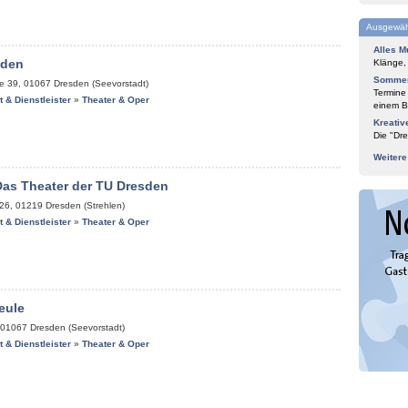
Ausgewäh
Alles M
sden
Klänge,
Sommer
ße 39
,
01067
Dresden (Seevorstadt)
Termine
it & Dienstleister
»
Theater & Oper
einem Bl
Kreativ
Die "Dre
Weiter
Das Theater der TU Dresden
 26
,
01219
Dresden (Strehlen)
it & Dienstleister
»
Theater & Oper
eule
01067
Dresden (Seevorstadt)
it & Dienstleister
»
Theater & Oper