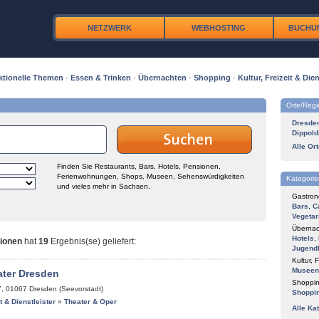
NETZWERK
WEBHOSTING
BUCHU
ktionelle Themen
·
Essen & Trinken
·
Übernachten
·
Shopping
·
Kultur, Freizeit & Dien
Orte/Reg
Dresde
Dippold
Alle Or
Finden Sie Restaurants, Bars, Hotels, Pensionen,
Ferienwohnungen, Shops, Museen, Sehenswürdigkeiten
Kategorie
und vieles mehr in Sachsen.
Gastron
Bars
,
C
Vegetar
Übernac
Hotels
,
gionen
hat
19
Ergebnis(se) geliefert
:
Jugend
Kultur, F
Museen
ater Dresden
Shoppin
7
,
01067
Dresden (Seevorstadt)
Shoppi
it & Dienstleister
»
Theater & Oper
Alle Ka