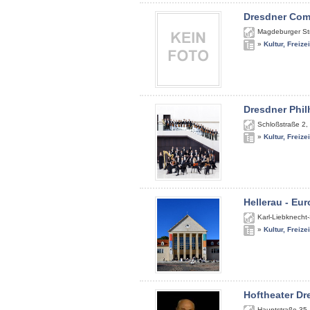
Dresdner Com
Magdeburger St
»
Kultur, Freize
Dresdner Phi
Schloßstraße 2
,
»
Kultur, Freize
Hellerau - Eu
Karl-Liebknecht
»
Kultur, Freize
Hoftheater Dr
Hauptstraße 35