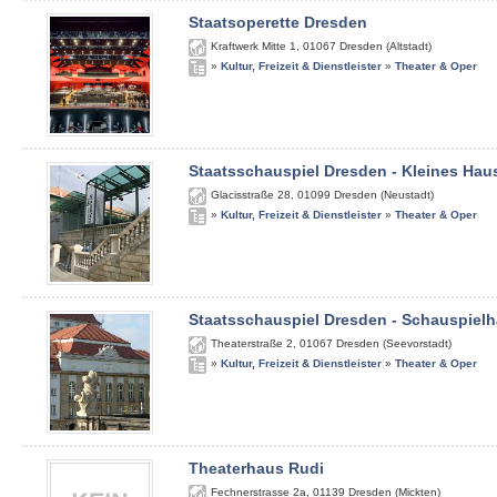
Staatsoperette Dresden
Kraftwerk Mitte 1
,
01067
Dresden (Altstadt)
»
Kultur, Freizeit & Dienstleister
»
Theater & Oper
Staatsschauspiel Dresden - Kleines Hau
Glacisstraße 28
,
01099
Dresden (Neustadt)
»
Kultur, Freizeit & Dienstleister
»
Theater & Oper
Staatsschauspiel Dresden - Schauspiel
Theaterstraße 2
,
01067
Dresden (Seevorstadt)
»
Kultur, Freizeit & Dienstleister
»
Theater & Oper
Theaterhaus Rudi
Fechnerstrasse 2a
,
01139
Dresden (Mickten)