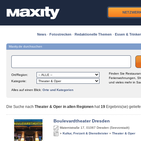
NETZWER
News
·
Fotostrecken
·
Redaktionelle Themen
·
Essen & Trinke
Maxity.de durchsuchen
Finden Sie Restaurant
Ort/Region:
Ferienwohnungen, Sh
Kategorie:
und vieles mehr in Sa
Alles auf einen Blick:
Orte und Kategorien
Die Suche nach
Theater & Oper in allen Regionen
hat
19
Ergebnis(se) geliefe
Boulevardtheater Dresden
Maternistraße 17
,
01067
Dresden (Seevorstadt)
»
Kultur, Freizeit & Dienstleister
»
Theater & Oper