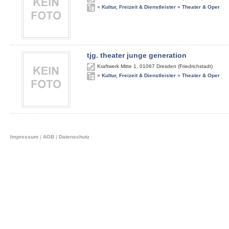
»
Kultur, Freizeit & Dienstleister
»
Theater & Oper
tjg. theater junge generation
Kraftwerk Mitte 1
,
01067
Dresden (Friedrichstadt)
»
Kultur, Freizeit & Dienstleister
»
Theater & Oper
Impressum
|
AGB
|
Datenschutz