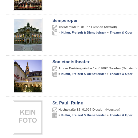
Semperoper
Theaterplatz 2
,
01067
Dresden (Altstadt)
»
Kultur, Freizeit & Dienstleister
»
Theater & Oper
Societaetstheater
An der Dreikönigskirche 1a
,
01097
Dresden (Neustadt)
»
Kultur, Freizeit & Dienstleister
»
Theater & Oper
St. Pauli Ruine
Hechtstraße 32
,
01097
Dresden (Neustadt)
»
Kultur, Freizeit & Dienstleister
»
Theater & Oper