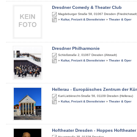
Dresdner Comedy & Theater Club
Magdeburger Straße 58
,
01067
Dresden (Friedrichstadt
»
Kultur, Freizeit & Dienstleister
»
Theater & Oper
Dresdner Philharmonie
Schloßstraße 2
,
01067
Dresden (Altstadt)
»
Kultur, Freizeit & Dienstleister
»
Theater & Oper
Hellerau - Europäisches Zentrum der Kü
Karl-Liebknecht-Straße 56
,
01109
Dresden (Hellerau)
»
Kultur, Freizeit & Dienstleister
»
Theater & Oper
Hoftheater Dresden - Hoppes Hoftheater
Hauptstraße 35
,
01328
Dresden