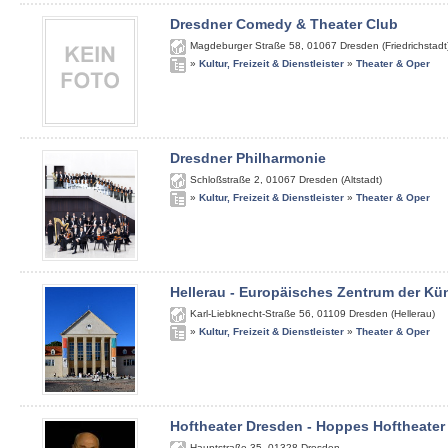
Dresdner Comedy & Theater Club
Magdeburger Straße 58
,
01067
Dresden (Friedrichstadt
»
Kultur, Freizeit & Dienstleister
»
Theater & Oper
Dresdner Philharmonie
Schloßstraße 2
,
01067
Dresden (Altstadt)
»
Kultur, Freizeit & Dienstleister
»
Theater & Oper
Hellerau - Europäisches Zentrum der Kü
Karl-Liebknecht-Straße 56
,
01109
Dresden (Hellerau)
»
Kultur, Freizeit & Dienstleister
»
Theater & Oper
Hoftheater Dresden - Hoppes Hoftheater
Hauptstraße 35
,
01328
Dresden