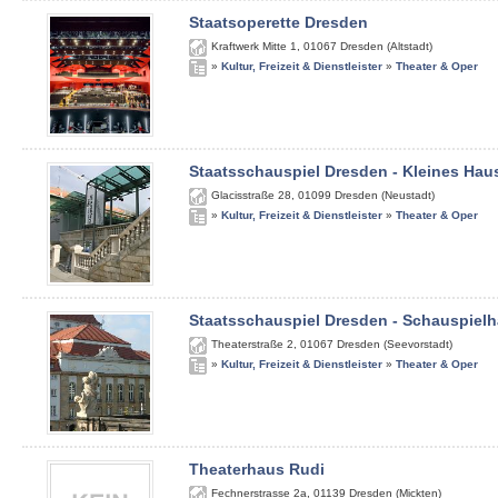
Staatsoperette Dresden
Kraftwerk Mitte 1
,
01067
Dresden (Altstadt)
»
Kultur, Freizeit & Dienstleister
»
Theater & Oper
Staatsschauspiel Dresden - Kleines Hau
Glacisstraße 28
,
01099
Dresden (Neustadt)
»
Kultur, Freizeit & Dienstleister
»
Theater & Oper
Staatsschauspiel Dresden - Schauspiel
Theaterstraße 2
,
01067
Dresden (Seevorstadt)
»
Kultur, Freizeit & Dienstleister
»
Theater & Oper
Theaterhaus Rudi
Fechnerstrasse 2a
,
01139
Dresden (Mickten)