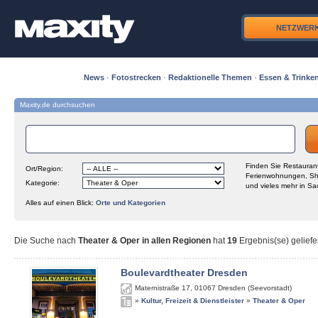
NETZWER
News
·
Fotostrecken
·
Redaktionelle Themen
·
Essen & Trinke
Maxity.de durchsuchen
Finden Sie Restaurant
Ort/Region:
Ferienwohnungen, Sh
Kategorie:
und vieles mehr in Sa
Alles auf einen Blick:
Orte und Kategorien
Die Suche nach
Theater & Oper in allen Regionen
hat
19
Ergebnis(se) geliefe
Boulevardtheater Dresden
Maternistraße 17
,
01067
Dresden (Seevorstadt)
»
Kultur, Freizeit & Dienstleister
»
Theater & Oper