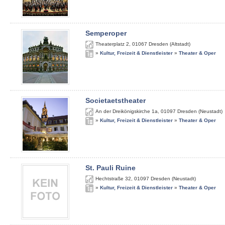
Semperoper
Theaterplatz 2
,
01067
Dresden (Altstadt)
»
Kultur, Freizeit & Dienstleister
»
Theater & Oper
Societaetstheater
An der Dreikönigskirche 1a
,
01097
Dresden (Neustadt)
»
Kultur, Freizeit & Dienstleister
»
Theater & Oper
St. Pauli Ruine
Hechtstraße 32
,
01097
Dresden (Neustadt)
»
Kultur, Freizeit & Dienstleister
»
Theater & Oper