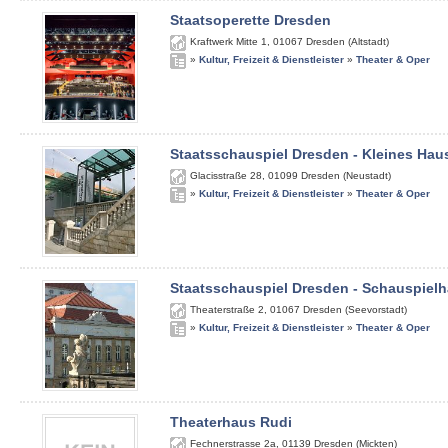
Staatsoperette Dresden
Kraftwerk Mitte 1
,
01067
Dresden (Altstadt)
»
Kultur, Freizeit & Dienstleister
»
Theater & Oper
Staatsschauspiel Dresden - Kleines Hau
Glacisstraße 28
,
01099
Dresden (Neustadt)
»
Kultur, Freizeit & Dienstleister
»
Theater & Oper
Staatsschauspiel Dresden - Schauspiel
Theaterstraße 2
,
01067
Dresden (Seevorstadt)
»
Kultur, Freizeit & Dienstleister
»
Theater & Oper
Theaterhaus Rudi
Fechnerstrasse 2a
,
01139
Dresden (Mickten)