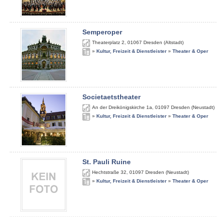
Semperoper
Theaterplatz 2
,
01067
Dresden (Altstadt)
»
Kultur, Freizeit & Dienstleister
»
Theater & Oper
Societaetstheater
An der Dreikönigskirche 1a
,
01097
Dresden (Neustadt)
»
Kultur, Freizeit & Dienstleister
»
Theater & Oper
St. Pauli Ruine
Hechtstraße 32
,
01097
Dresden (Neustadt)
»
Kultur, Freizeit & Dienstleister
»
Theater & Oper