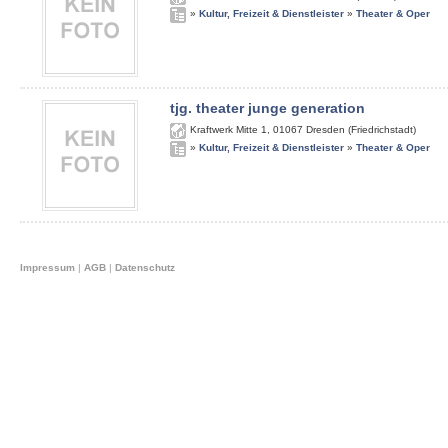
»
Kultur, Freizeit & Dienstleister
»
Theater & Oper
tjg. theater junge generation
Kraftwerk Mitte 1
,
01067
Dresden (Friedrichstadt)
»
Kultur, Freizeit & Dienstleister
»
Theater & Oper
Impressum
|
AGB
|
Datenschutz