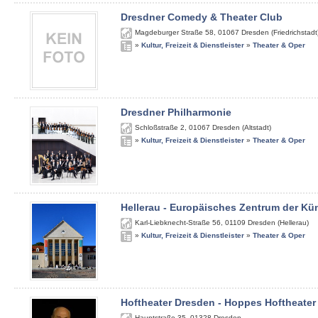
Dresdner Comedy & Theater Club
Magdeburger Straße 58
,
01067
Dresden (Friedrichstadt
»
Kultur, Freizeit & Dienstleister
»
Theater & Oper
Dresdner Philharmonie
Schloßstraße 2
,
01067
Dresden (Altstadt)
»
Kultur, Freizeit & Dienstleister
»
Theater & Oper
Hellerau - Europäisches Zentrum der Kü
Karl-Liebknecht-Straße 56
,
01109
Dresden (Hellerau)
»
Kultur, Freizeit & Dienstleister
»
Theater & Oper
Hoftheater Dresden - Hoppes Hoftheater
Hauptstraße 35
,
01328
Dresden