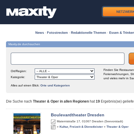
NETZWER
News
·
Fotostrecken
·
Redaktionelle Themen
·
Essen & Trinke
Maxity.de durchsuchen
Finden Sie Restaurant
Ort/Region:
Ferienwohnungen, Sh
Kategorie:
und vieles mehr in Sa
Alles auf einen Blick:
Orte und Kategorien
Die Suche nach
Theater & Oper in allen Regionen
hat
19
Ergebnis(se) geliefe
Boulevardtheater Dresden
Maternistraße 17
,
01067
Dresden (Seevorstadt)
»
Kultur, Freizeit & Dienstleister
»
Theater & Oper