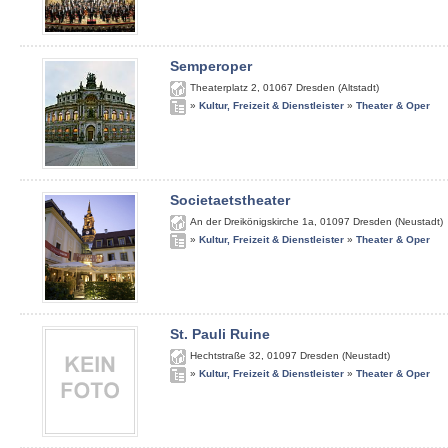
Semperoper
Theaterplatz 2
,
01067
Dresden (Altstadt)
»
Kultur, Freizeit & Dienstleister
»
Theater & Oper
Societaetstheater
An der Dreikönigskirche 1a
,
01097
Dresden (Neustadt)
»
Kultur, Freizeit & Dienstleister
»
Theater & Oper
St. Pauli Ruine
Hechtstraße 32
,
01097
Dresden (Neustadt)
»
Kultur, Freizeit & Dienstleister
»
Theater & Oper