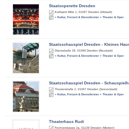
Staatsoperette Dresden
Kraftwerk Mitte 1
,
01067
Dresden (Altstadt)
»
Kultur, Freizeit & Dienstleister
»
Theater & Oper
Staatsschauspiel Dresden - Kleines Hau
Glacisstraße 28
,
01099
Dresden (Neustadt)
»
Kultur, Freizeit & Dienstleister
»
Theater & Oper
Staatsschauspiel Dresden - Schauspiel
Theaterstraße 2
,
01067
Dresden (Seevorstadt)
»
Kultur, Freizeit & Dienstleister
»
Theater & Oper
Theaterhaus Rudi
Fechnerstrasse 2a
,
01139
Dresden (Mickten)