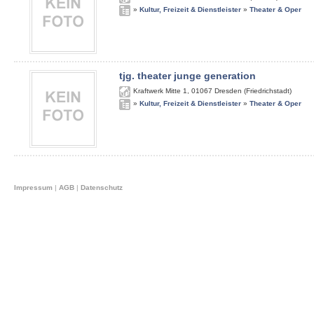
»
Kultur, Freizeit & Dienstleister
»
Theater & Oper
tjg. theater junge generation
Kraftwerk Mitte 1
,
01067
Dresden (Friedrichstadt)
»
Kultur, Freizeit & Dienstleister
»
Theater & Oper
Impressum
|
AGB
|
Datenschutz