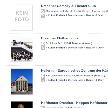
Dresdner Comedy & Theater Club
Magdeburger Straße 58
,
01067
Dresden (Friedrichstadt
»
Kultur, Freizeit & Dienstleister
»
Theater & Oper
Dresdner Philharmonie
Schloßstraße 2
,
01067
Dresden (Altstadt)
»
Kultur, Freizeit & Dienstleister
»
Theater & Oper
Hellerau - Europäisches Zentrum der Kü
Karl-Liebknecht-Straße 56
,
01109
Dresden (Hellerau)
»
Kultur, Freizeit & Dienstleister
»
Theater & Oper
Hoftheater Dresden - Hoppes Hoftheater
Hauptstraße 35
,
01328
Dresden