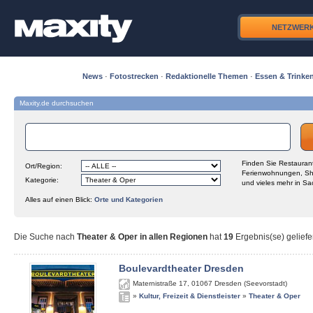
NETZWER
News
·
Fotostrecken
·
Redaktionelle Themen
·
Essen & Trinke
Maxity.de durchsuchen
Finden Sie Restaurant
Ort/Region:
Ferienwohnungen, Sh
Kategorie:
und vieles mehr in Sa
Alles auf einen Blick:
Orte und Kategorien
Die Suche nach
Theater & Oper in allen Regionen
hat
19
Ergebnis(se) geliefe
Boulevardtheater Dresden
Maternistraße 17
,
01067
Dresden (Seevorstadt)
»
Kultur, Freizeit & Dienstleister
»
Theater & Oper