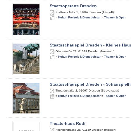
Staatsoperette Dresden
Kraftwerk Mitte 1
,
01067
Dresden (Altstadt)
»
Kultur, Freizeit & Dienstleister
»
Theater & Oper
Staatsschauspiel Dresden - Kleines Hau
Glacisstraße 28
,
01099
Dresden (Neustadt)
»
Kultur, Freizeit & Dienstleister
»
Theater & Oper
Staatsschauspiel Dresden - Schauspiel
Theaterstraße 2
,
01067
Dresden (Seevorstadt)
»
Kultur, Freizeit & Dienstleister
»
Theater & Oper
Theaterhaus Rudi
Fechnerstrasse 2a
,
01139
Dresden (Mickten)