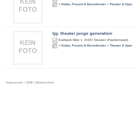
»
Kultur, Freizeit & Dienstleister
»
Theater & Oper
tjg. theater junge generation
Kraftwerk Mitte 1
,
01067
Dresden (Friedrichstadt)
»
Kultur, Freizeit & Dienstleister
»
Theater & Oper
Impressum
|
AGB
|
Datenschutz