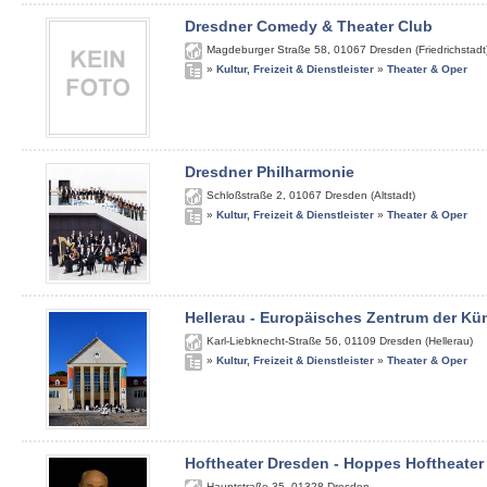
Dresdner Comedy & Theater Club
Magdeburger Straße 58
,
01067
Dresden (Friedrichstadt
»
Kultur, Freizeit & Dienstleister
»
Theater & Oper
Dresdner Philharmonie
Schloßstraße 2
,
01067
Dresden (Altstadt)
»
Kultur, Freizeit & Dienstleister
»
Theater & Oper
Hellerau - Europäisches Zentrum der Kü
Karl-Liebknecht-Straße 56
,
01109
Dresden (Hellerau)
»
Kultur, Freizeit & Dienstleister
»
Theater & Oper
Hoftheater Dresden - Hoppes Hoftheater
Hauptstraße 35
,
01328
Dresden