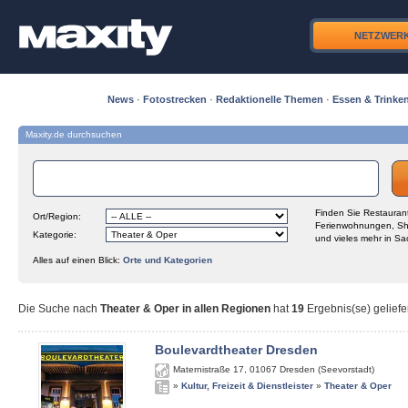
NETZWER
News
·
Fotostrecken
·
Redaktionelle Themen
·
Essen & Trinke
Maxity.de durchsuchen
Finden Sie Restaurant
Ort/Region:
Ferienwohnungen, Sh
Kategorie:
und vieles mehr in Sa
Alles auf einen Blick:
Orte und Kategorien
Die Suche nach
Theater & Oper in allen Regionen
hat
19
Ergebnis(se) geliefe
Boulevardtheater Dresden
Maternistraße 17
,
01067
Dresden (Seevorstadt)
»
Kultur, Freizeit & Dienstleister
»
Theater & Oper