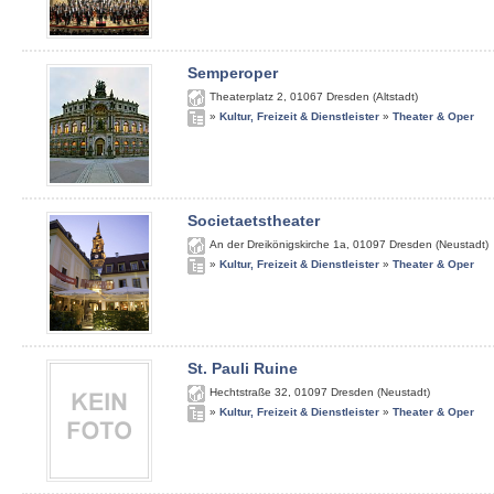
Semperoper
Theaterplatz 2
,
01067
Dresden (Altstadt)
»
Kultur, Freizeit & Dienstleister
»
Theater & Oper
Societaetstheater
An der Dreikönigskirche 1a
,
01097
Dresden (Neustadt)
»
Kultur, Freizeit & Dienstleister
»
Theater & Oper
St. Pauli Ruine
Hechtstraße 32
,
01097
Dresden (Neustadt)
»
Kultur, Freizeit & Dienstleister
»
Theater & Oper