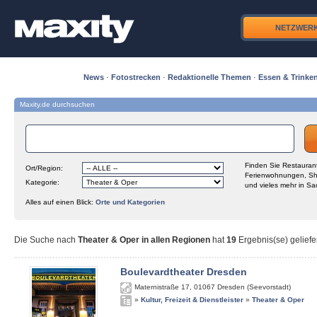
NETZWER
News
·
Fotostrecken
·
Redaktionelle Themen
·
Essen & Trinke
Maxity.de durchsuchen
Finden Sie Restaurant
Ort/Region:
Ferienwohnungen, Sh
Kategorie:
und vieles mehr in Sa
Alles auf einen Blick:
Orte und Kategorien
Die Suche nach
Theater & Oper in allen Regionen
hat
19
Ergebnis(se) geliefe
Boulevardtheater Dresden
Maternistraße 17
,
01067
Dresden (Seevorstadt)
»
Kultur, Freizeit & Dienstleister
»
Theater & Oper