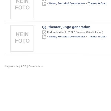
»
Kultur, Freizeit & Dienstleister
»
Theater & Oper
tjg. theater junge generation
Kraftwerk Mitte 1
,
01067
Dresden (Friedrichstadt)
»
Kultur, Freizeit & Dienstleister
»
Theater & Oper
Impressum
|
AGB
|
Datenschutz