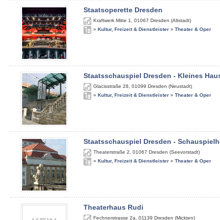
Staatsoperette Dresden
Kraftwerk Mitte 1
,
01067
Dresden (Altstadt)
»
Kultur, Freizeit & Dienstleister
»
Theater & Oper
Staatsschauspiel Dresden - Kleines Hau
Glacisstraße 28
,
01099
Dresden (Neustadt)
»
Kultur, Freizeit & Dienstleister
»
Theater & Oper
Staatsschauspiel Dresden - Schauspiel
Theaterstraße 2
,
01067
Dresden (Seevorstadt)
»
Kultur, Freizeit & Dienstleister
»
Theater & Oper
Theaterhaus Rudi
Fechnerstrasse 2a
,
01139
Dresden (Mickten)