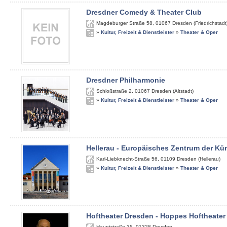
Dresdner Comedy & Theater Club
Magdeburger Straße 58
,
01067
Dresden (Friedrichstadt
»
Kultur, Freizeit & Dienstleister
»
Theater & Oper
Dresdner Philharmonie
Schloßstraße 2
,
01067
Dresden (Altstadt)
»
Kultur, Freizeit & Dienstleister
»
Theater & Oper
Hellerau - Europäisches Zentrum der Kü
Karl-Liebknecht-Straße 56
,
01109
Dresden (Hellerau)
»
Kultur, Freizeit & Dienstleister
»
Theater & Oper
Hoftheater Dresden - Hoppes Hoftheater
Hauptstraße 35
,
01328
Dresden