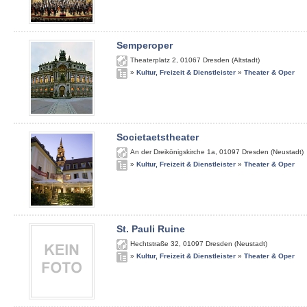
Semperoper
Theaterplatz 2
,
01067
Dresden (Altstadt)
»
Kultur, Freizeit & Dienstleister
»
Theater & Oper
Societaetstheater
An der Dreikönigskirche 1a
,
01097
Dresden (Neustadt)
»
Kultur, Freizeit & Dienstleister
»
Theater & Oper
St. Pauli Ruine
Hechtstraße 32
,
01097
Dresden (Neustadt)
»
Kultur, Freizeit & Dienstleister
»
Theater & Oper