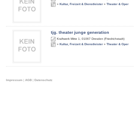
»
Kultur, Freizeit & Dienstleister
»
Theater & Oper
tjg. theater junge generation
Kraftwerk Mitte 1
,
01067
Dresden (Friedrichstadt)
»
Kultur, Freizeit & Dienstleister
»
Theater & Oper
Impressum
|
AGB
|
Datenschutz