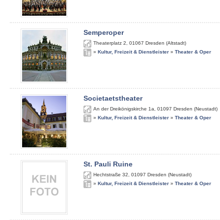
Semperoper
Theaterplatz 2
,
01067
Dresden (Altstadt)
»
Kultur, Freizeit & Dienstleister
»
Theater & Oper
Societaetstheater
An der Dreikönigskirche 1a
,
01097
Dresden (Neustadt)
»
Kultur, Freizeit & Dienstleister
»
Theater & Oper
St. Pauli Ruine
Hechtstraße 32
,
01097
Dresden (Neustadt)
»
Kultur, Freizeit & Dienstleister
»
Theater & Oper