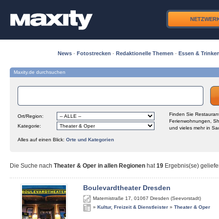
NETZWER
News
·
Fotostrecken
·
Redaktionelle Themen
·
Essen & Trinke
Maxity.de durchsuchen
Finden Sie Restaurant
Ort/Region:
Ferienwohnungen, Sh
Kategorie:
und vieles mehr in Sa
Alles auf einen Blick:
Orte und Kategorien
Die Suche nach
Theater & Oper in allen Regionen
hat
19
Ergebnis(se) geliefe
Boulevardtheater Dresden
Maternistraße 17
,
01067
Dresden (Seevorstadt)
»
Kultur, Freizeit & Dienstleister
»
Theater & Oper