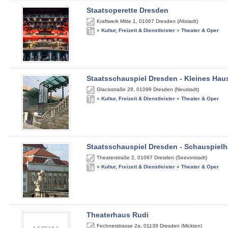
Staatsoperette Dresden
Kraftwerk Mitte 1
,
01067
Dresden (Altstadt)
»
Kultur, Freizeit & Dienstleister
»
Theater & Oper
Staatsschauspiel Dresden - Kleines Hau
Glacisstraße 28
,
01099
Dresden (Neustadt)
»
Kultur, Freizeit & Dienstleister
»
Theater & Oper
Staatsschauspiel Dresden - Schauspiel
Theaterstraße 2
,
01067
Dresden (Seevorstadt)
»
Kultur, Freizeit & Dienstleister
»
Theater & Oper
Theaterhaus Rudi
Fechnerstrasse 2a
,
01139
Dresden (Mickten)