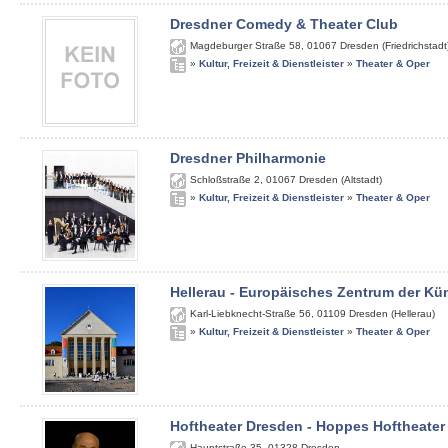
Dresdner Comedy & Theater Club
Magdeburger Straße 58
,
01067
Dresden (Friedrichstadt
»
Kultur, Freizeit & Dienstleister
»
Theater & Oper
Dresdner Philharmonie
Schloßstraße 2
,
01067
Dresden (Altstadt)
»
Kultur, Freizeit & Dienstleister
»
Theater & Oper
Hellerau - Europäisches Zentrum der Kü
Karl-Liebknecht-Straße 56
,
01109
Dresden (Hellerau)
»
Kultur, Freizeit & Dienstleister
»
Theater & Oper
Hoftheater Dresden - Hoppes Hoftheater
Hauptstraße 35
,
01328
Dresden