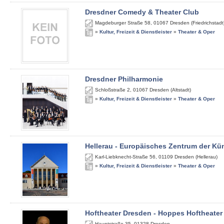
Dresdner Comedy & Theater Club
Magdeburger Straße 58
,
01067
Dresden (Friedrichstadt
»
Kultur, Freizeit & Dienstleister
»
Theater & Oper
Dresdner Philharmonie
Schloßstraße 2
,
01067
Dresden (Altstadt)
»
Kultur, Freizeit & Dienstleister
»
Theater & Oper
Hellerau - Europäisches Zentrum der Kü
Karl-Liebknecht-Straße 56
,
01109
Dresden (Hellerau)
»
Kultur, Freizeit & Dienstleister
»
Theater & Oper
Hoftheater Dresden - Hoppes Hoftheater
Hauptstraße 35
,
01328
Dresden