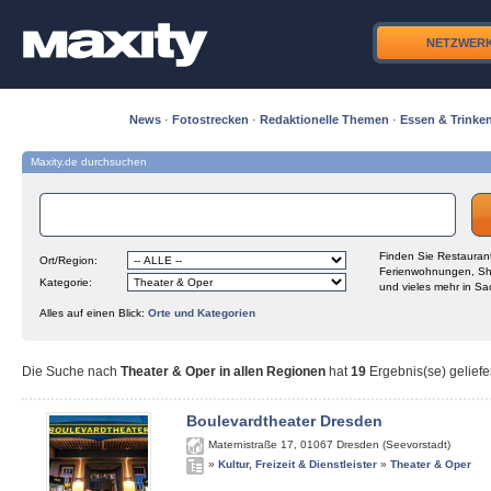
NETZWER
News
·
Fotostrecken
·
Redaktionelle Themen
·
Essen & Trinke
Maxity.de durchsuchen
Finden Sie Restaurant
Ort/Region:
Ferienwohnungen, Sh
Kategorie:
und vieles mehr in Sa
Alles auf einen Blick:
Orte und Kategorien
Die Suche nach
Theater & Oper in allen Regionen
hat
19
Ergebnis(se) geliefe
Boulevardtheater Dresden
Maternistraße 17
,
01067
Dresden (Seevorstadt)
»
Kultur, Freizeit & Dienstleister
»
Theater & Oper