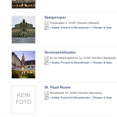
Semperoper
Theaterplatz 2
,
01067
Dresden (Altstadt)
»
Kultur, Freizeit & Dienstleister
»
Theater & Oper
Societaetstheater
An der Dreikönigskirche 1a
,
01097
Dresden (Neustadt)
»
Kultur, Freizeit & Dienstleister
»
Theater & Oper
St. Pauli Ruine
Hechtstraße 32
,
01097
Dresden (Neustadt)
»
Kultur, Freizeit & Dienstleister
»
Theater & Oper