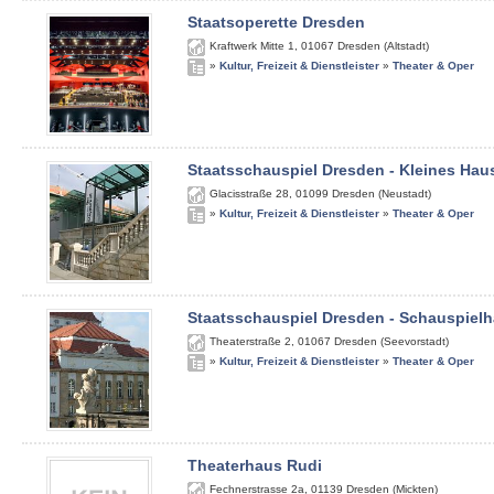
Staatsoperette Dresden
Kraftwerk Mitte 1
,
01067
Dresden (Altstadt)
»
Kultur, Freizeit & Dienstleister
»
Theater & Oper
Staatsschauspiel Dresden - Kleines Hau
Glacisstraße 28
,
01099
Dresden (Neustadt)
»
Kultur, Freizeit & Dienstleister
»
Theater & Oper
Staatsschauspiel Dresden - Schauspiel
Theaterstraße 2
,
01067
Dresden (Seevorstadt)
»
Kultur, Freizeit & Dienstleister
»
Theater & Oper
Theaterhaus Rudi
Fechnerstrasse 2a
,
01139
Dresden (Mickten)