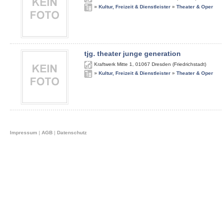
»
Kultur, Freizeit & Dienstleister
»
Theater & Oper
tjg. theater junge generation
Kraftwerk Mitte 1
,
01067
Dresden (Friedrichstadt)
»
Kultur, Freizeit & Dienstleister
»
Theater & Oper
Impressum
|
AGB
|
Datenschutz