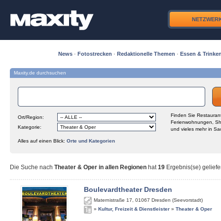
NETZWER
News
·
Fotostrecken
·
Redaktionelle Themen
·
Essen & Trinke
Maxity.de durchsuchen
Finden Sie Restaurant
Ort/Region:
Ferienwohnungen, Sh
Kategorie:
und vieles mehr in Sa
Alles auf einen Blick:
Orte und Kategorien
Die Suche nach
Theater & Oper in allen Regionen
hat
19
Ergebnis(se) geliefe
Boulevardtheater Dresden
Maternistraße 17
,
01067
Dresden (Seevorstadt)
»
Kultur, Freizeit & Dienstleister
»
Theater & Oper