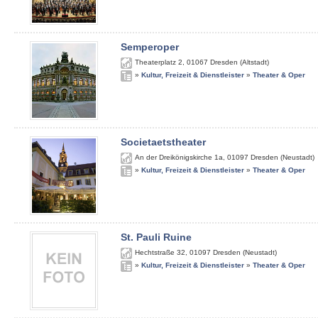
Semperoper
Theaterplatz 2
,
01067
Dresden (Altstadt)
»
Kultur, Freizeit & Dienstleister
»
Theater & Oper
Societaetstheater
An der Dreikönigskirche 1a
,
01097
Dresden (Neustadt)
»
Kultur, Freizeit & Dienstleister
»
Theater & Oper
St. Pauli Ruine
Hechtstraße 32
,
01097
Dresden (Neustadt)
»
Kultur, Freizeit & Dienstleister
»
Theater & Oper