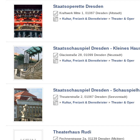
Staatsoperette Dresden
Kraftwerk Mitte 1
,
01067
Dresden (Altstadt)
»
Kultur, Freizeit & Dienstleister
»
Theater & Oper
Staatsschauspiel Dresden - Kleines Hau
Glacisstraße 28
,
01099
Dresden (Neustadt)
»
Kultur, Freizeit & Dienstleister
»
Theater & Oper
Staatsschauspiel Dresden - Schauspiel
Theaterstraße 2
,
01067
Dresden (Seevorstadt)
»
Kultur, Freizeit & Dienstleister
»
Theater & Oper
Theaterhaus Rudi
Fechnerstrasse 2a
,
01139
Dresden (Mickten)