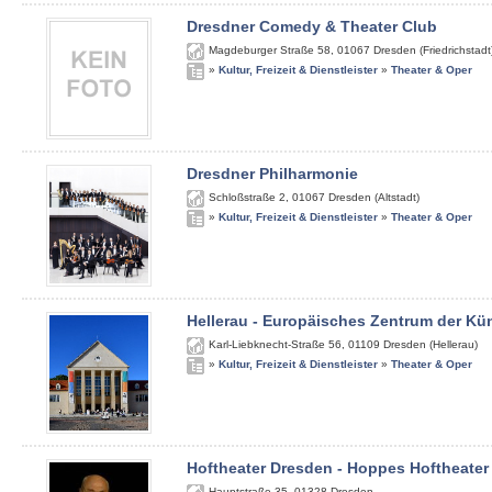
Dresdner Comedy & Theater Club
Magdeburger Straße 58
,
01067
Dresden (Friedrichstadt
»
Kultur, Freizeit & Dienstleister
»
Theater & Oper
Dresdner Philharmonie
Schloßstraße 2
,
01067
Dresden (Altstadt)
»
Kultur, Freizeit & Dienstleister
»
Theater & Oper
Hellerau - Europäisches Zentrum der Kü
Karl-Liebknecht-Straße 56
,
01109
Dresden (Hellerau)
»
Kultur, Freizeit & Dienstleister
»
Theater & Oper
Hoftheater Dresden - Hoppes Hoftheater
Hauptstraße 35
,
01328
Dresden