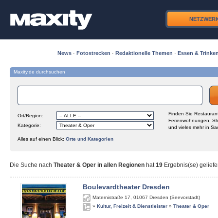
NETZWER
News
·
Fotostrecken
·
Redaktionelle Themen
·
Essen & Trinke
Maxity.de durchsuchen
Finden Sie Restaurant
Ort/Region:
Ferienwohnungen, Sh
Kategorie:
und vieles mehr in Sa
Alles auf einen Blick:
Orte und Kategorien
Die Suche nach
Theater & Oper in allen Regionen
hat
19
Ergebnis(se) geliefe
Boulevardtheater Dresden
Maternistraße 17
,
01067
Dresden (Seevorstadt)
»
Kultur, Freizeit & Dienstleister
»
Theater & Oper