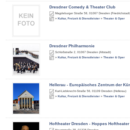
Dresdner Comedy & Theater Club
Magdeburger Straße 58
,
01067
Dresden (Friedrichstadt
»
Kultur, Freizeit & Dienstleister
»
Theater & Oper
Dresdner Philharmonie
Schloßstraße 2
,
01067
Dresden (Altstadt)
»
Kultur, Freizeit & Dienstleister
»
Theater & Oper
Hellerau - Europäisches Zentrum der Kü
Karl-Liebknecht-Straße 56
,
01109
Dresden (Hellerau)
»
Kultur, Freizeit & Dienstleister
»
Theater & Oper
Hoftheater Dresden - Hoppes Hoftheater
Hauptstraße 35
,
01328
Dresden