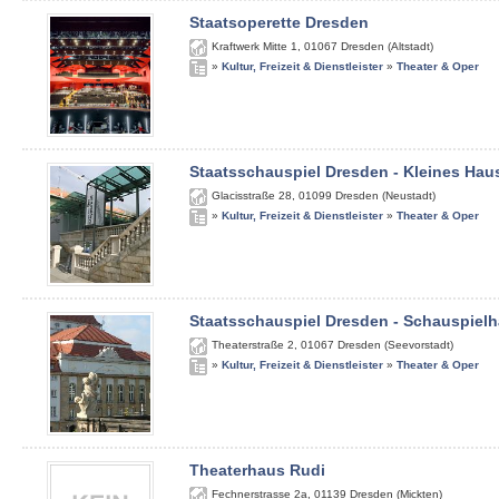
Staatsoperette Dresden
Kraftwerk Mitte 1
,
01067
Dresden (Altstadt)
»
Kultur, Freizeit & Dienstleister
»
Theater & Oper
Staatsschauspiel Dresden - Kleines Hau
Glacisstraße 28
,
01099
Dresden (Neustadt)
»
Kultur, Freizeit & Dienstleister
»
Theater & Oper
Staatsschauspiel Dresden - Schauspiel
Theaterstraße 2
,
01067
Dresden (Seevorstadt)
»
Kultur, Freizeit & Dienstleister
»
Theater & Oper
Theaterhaus Rudi
Fechnerstrasse 2a
,
01139
Dresden (Mickten)