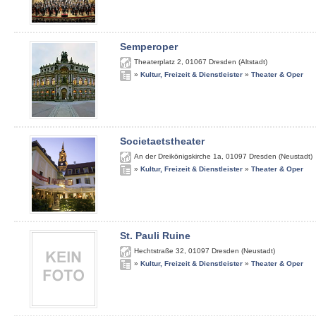
Semperoper
Theaterplatz 2
,
01067
Dresden (Altstadt)
»
Kultur, Freizeit & Dienstleister
»
Theater & Oper
Societaetstheater
An der Dreikönigskirche 1a
,
01097
Dresden (Neustadt)
»
Kultur, Freizeit & Dienstleister
»
Theater & Oper
St. Pauli Ruine
Hechtstraße 32
,
01097
Dresden (Neustadt)
»
Kultur, Freizeit & Dienstleister
»
Theater & Oper