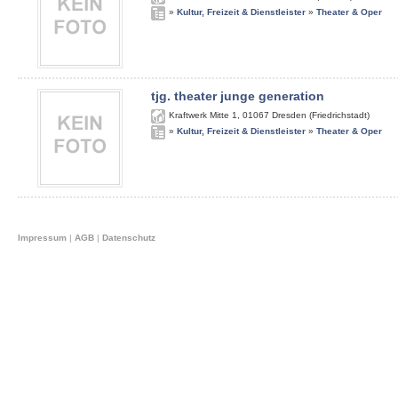
»
Kultur, Freizeit & Dienstleister
»
Theater & Oper
tjg. theater junge generation
Kraftwerk Mitte 1
,
01067
Dresden (Friedrichstadt)
»
Kultur, Freizeit & Dienstleister
»
Theater & Oper
Impressum
|
AGB
|
Datenschutz