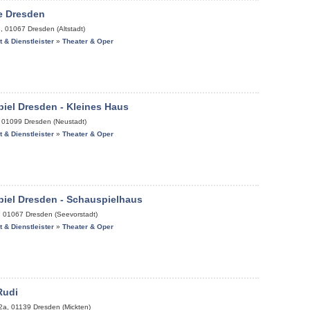
e Dresden
1
,
01067
Dresden (Altstadt)
it & Dienstleister
»
Theater & Oper
iel Dresden - Kleines Haus
,
01099
Dresden (Neustadt)
it & Dienstleister
»
Theater & Oper
iel Dresden - Schauspielhaus
,
01067
Dresden (Seevorstadt)
it & Dienstleister
»
Theater & Oper
Rudi
2a
,
01139
Dresden (Mickten)