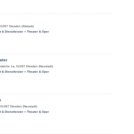
01067
Dresden (Altstadt)
it & Dienstleister
»
Theater & Oper
ater
gskirche 1a
,
01097
Dresden (Neustadt)
it & Dienstleister
»
Theater & Oper
e
,
01097
Dresden (Neustadt)
it & Dienstleister
»
Theater & Oper