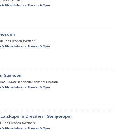
it & Dienstleister
»
Theater & Oper
Dresden
01067
Dresden (Altstadt)
it & Dienstleister
»
Theater & Oper
n Sachsen
 152
,
01445
Radebeul (Dresdner Umland)
it & Dienstleister
»
Theater & Oper
aatskapelle Dresden - Semperoper
01067
Dresden (Altstadt)
it & Dienstleister
»
Theater & Oper