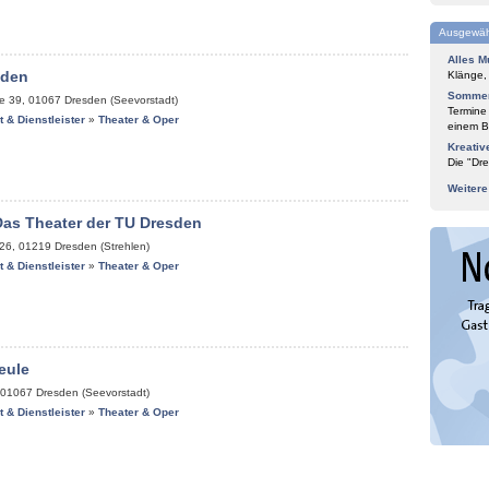
Ausgewäh
Alles M
sden
Klänge,
Sommer
ße 39
,
01067
Dresden (Seevorstadt)
Termine
it & Dienstleister
»
Theater & Oper
einem Bl
Kreativ
Die "Dre
Weiter
Das Theater der TU Dresden
 26
,
01219
Dresden (Strehlen)
it & Dienstleister
»
Theater & Oper
eule
01067
Dresden (Seevorstadt)
it & Dienstleister
»
Theater & Oper