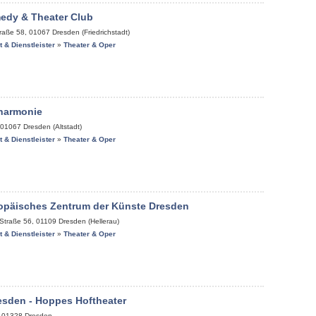
edy & Theater Club
raße 58
,
01067
Dresden (Friedrichstadt)
it & Dienstleister
»
Theater & Oper
lharmonie
01067
Dresden (Altstadt)
it & Dienstleister
»
Theater & Oper
ropäisches Zentrum der Künste Dresden
-Straße 56
,
01109
Dresden (Hellerau)
it & Dienstleister
»
Theater & Oper
esden - Hoppes Hoftheater
,
01328
Dresden