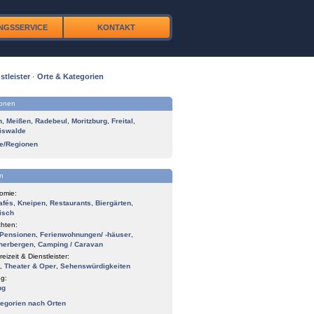
NGSSERVICE
KONTAKT
stleister
·
Orte & Kategorien
ionen
n
,
Meißen
,
Radebeul
,
Moritzburg
,
Freital
,
iswalde
te/Regionen
n
omie:
afés
,
Kneipen
,
Restaurants
,
Biergärten
,
isch
hten:
Pensionen
,
Ferienwohnungen/ -häuser
,
herbergen
,
Camping / Caravan
reizeit & Dienstleister:
,
Theater & Oper
,
Sehenswürdigkeiten
g:
ng
tegorien nach Orten