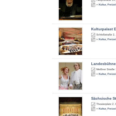
»
Kultur, Freize
Kulturpalast 
Schloßstraße 2
,
»
Kultur, Freize
Landesbühne
Meißner Straße
»
Kultur, Freize
Sächsische St
Theaterplatz 2
,
»
Kultur, Freize