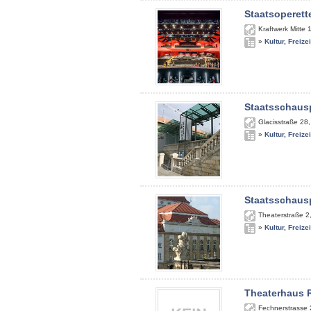
Staatsoperett
Kraftwerk Mitte 
»
Kultur, Freize
Staatsschausp
Glacisstraße 28
»
Kultur, Freize
Staatsschausp
Theaterstraße 2
»
Kultur, Freize
Theaterhaus 
Fechnerstrasse 