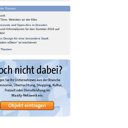
lte Themen
usik
 Töne, Melodien an der Elbe
events und Open-Airs in Dresden
 und Informationen für den Sommer 2016 auf
ick!
es Design für eine besondere Stadt
sden eDition" ist erschienen
e Themen