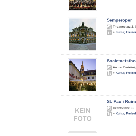
Semperoper
Theaterplatz 2
,
»
Kultur, Freize
Societaetsthe
An der Dreiköni
»
Kultur, Freize
St. Pauli Ruin
Hechtstraße 32
»
Kultur, Freize