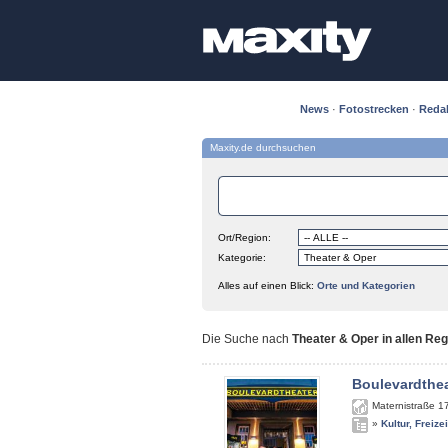
News
·
Fotostrecken
·
Reda
Maxity.de durchsuchen
Ort/Region:
Kategorie:
Alles auf einen Blick:
Orte und Kategorien
Die Suche nach
Theater & Oper in allen Re
Boulevardthe
Maternistraße 1
»
Kultur, Freize