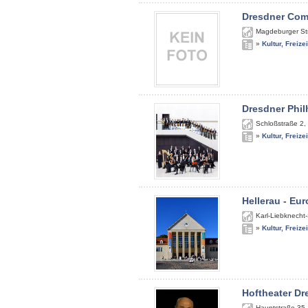
Dresdner Com
Magdeburger St
»
Kultur, Freize
Dresdner Phi
Schloßstraße 2
,
»
Kultur, Freize
Hellerau - Eu
Karl-Liebknecht
»
Kultur, Freize
Hoftheater Dr
Hauptstraße 35