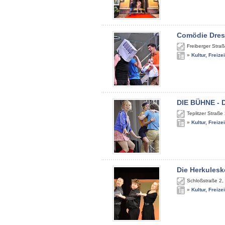
Comödie Dre
Freiberger Stra
»
Kultur, Freize
DIE BÜHNE - 
Teplitzer Straße
»
Kultur, Freize
Die Herkulesk
Schloßstraße 2
,
»
Kultur, Freize