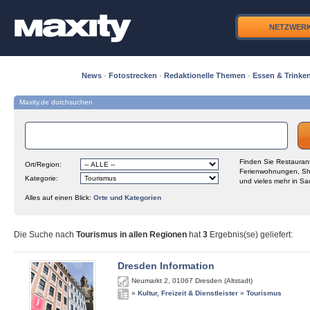
NETZWER
News
·
Fotostrecken
·
Redaktionelle Themen
·
Essen & Trinke
Maxity.de durchsuchen
Finden Sie Restaurant
Ort/Region:
Ferienwohnungen, Sh
Kategorie:
und vieles mehr in Sa
Alles auf einen Blick:
Orte und Kategorien
Die Suche nach
Tourismus in allen Regionen
hat
3
Ergebnis(se) geliefert
:
Dresden Information
Neumarkt 2
,
01067
Dresden (Altstadt)
»
Kultur, Freizeit & Dienstleister
»
Tourismus