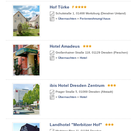
Hof Türke
Schulstraße 1
,
01468
Moritzburg (Dresdner Umland)
»
Übernachten
»
Ferienwohnung/-haus
Hotel Amadeus
Großenhainer Straße 118
,
01129
Dresden (Pieschen)
»
Übernachten
»
Hotel
ibis Hotel Dresden Zentrum
Prager Straße 5
,
01069
Dresden (Altstadt)
»
Übernachten
»
Hotel
Landhotel "Merbitzer Hof"
Merbitzer Ring 11
,
01156
Dresden