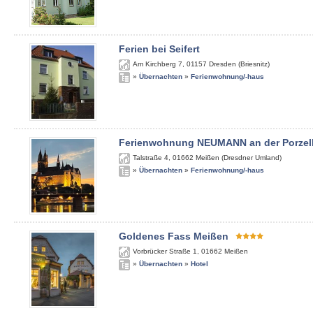
Ferien bei Seifert
Am Kirchberg 7
,
01157
Dresden (Briesnitz)
»
Übernachten
»
Ferienwohnung/-haus
Ferienwohnung NEUMANN an der Porzel
Talstraße 4
,
01662
Meißen (Dresdner Umland)
»
Übernachten
»
Ferienwohnung/-haus
Goldenes Fass Meißen
Vorbrücker Straße 1
,
01662
Meißen
»
Übernachten
»
Hotel