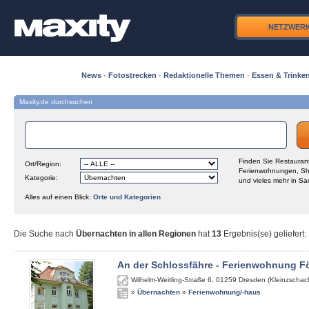
NETZWER
News
·
Fotostrecken
·
Redaktionelle Themen
·
Essen & Trinke
Maxity.de durchsuchen
Finden Sie Restaurant
Ort/Region:
Ferienwohnungen, Sh
Kategorie:
und vieles mehr in Sa
Alles auf einen Blick:
Orte und Kategorien
Die Suche nach
Übernachten in allen Regionen
hat
13
Ergebnis(se) geliefert
:
An der Schlossfähre - Ferienwohnung Fö
Wilhelm-Weitling-Straße 6
,
01259
Dresden (Kleinzschach
»
Übernachten
»
Ferienwohnung/-haus