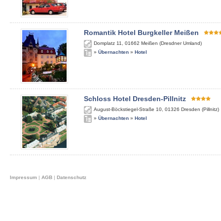
Romantik Hotel Burgkeller Meißen
Domplatz 11
,
01662
Meißen (Dresdner Umland)
»
Übernachten
»
Hotel
Schloss Hotel Dresden-Pillnitz
August-Böckstiegel-Straße 10
,
01326
Dresden (Pillnitz)
»
Übernachten
»
Hotel
Impressum
|
AGB
|
Datenschutz