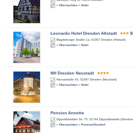
»
Übernachten
»
Hotel
Leonardo Hotel Dresden Altstadt
S
Magdeburger Straße 1a
,
01067
Dresden (Altstadt)
»
Übernachten
»
Hotel
NH Dresden Neustadt
Hansastraße 43
,
01097
Dresden (Neustadt)
»
Übernachten
»
Hotel
Pension Annette
Dippoldiswalder Str. 75
,
01744
Dippoldiswalde (Dresdne
»
Übernachten
»
Pension/Gasthof