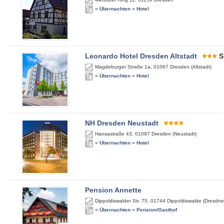
»
Übernachten
»
Hotel
Leonardo Hotel Dresden Altstadt
S
Magdeburger Straße 1a
,
01067
Dresden (Altstadt)
»
Übernachten
»
Hotel
NH Dresden Neustadt
Hansastraße 43
,
01097
Dresden (Neustadt)
»
Übernachten
»
Hotel
Pension Annette
Dippoldiswalder Str. 75
,
01744
Dippoldiswalde (Dresdne
»
Übernachten
»
Pension/Gasthof