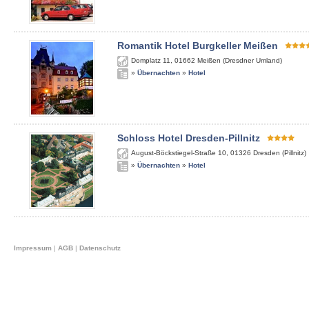
Romantik Hotel Burgkeller Meißen
Domplatz 11
,
01662
Meißen (Dresdner Umland)
»
Übernachten
»
Hotel
Schloss Hotel Dresden-Pillnitz
August-Böckstiegel-Straße 10
,
01326
Dresden (Pillnitz)
»
Übernachten
»
Hotel
Impressum
|
AGB
|
Datenschutz