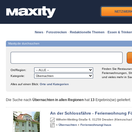
NETZWER
News
·
Fotostrecken
·
Redaktionelle Themen
·
Essen & Trinke
Maxity.de durchsuchen
Finden Sie Restaurant
Ort/Region:
Ferienwohnungen, Sh
Kategorie:
und vieles mehr in Sa
Alles auf einen Blick:
Orte und Kategorien
Die Suche nach
Übernachten in allen Regionen
hat
13
Ergebnis(se) geliefert
:
An der Schlossfähre - Ferienwohnung Fö
Wilhelm-Weitling-Straße 6
,
01259
Dresden (Kleinzschach
»
Übernachten
»
Ferienwohnung/-haus