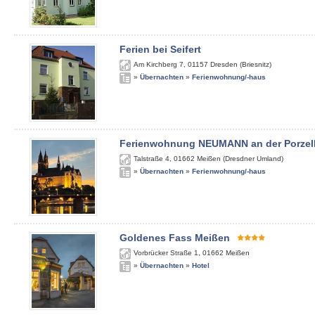
Ferien bei Seifert
Am Kirchberg 7
,
01157
Dresden (Briesnitz)
»
Übernachten
»
Ferienwohnung/-haus
Ferienwohnung NEUMANN an der Porzel
Talstraße 4
,
01662
Meißen (Dresdner Umland)
»
Übernachten
»
Ferienwohnung/-haus
Goldenes Fass Meißen
Vorbrücker Straße 1
,
01662
Meißen
»
Übernachten
»
Hotel