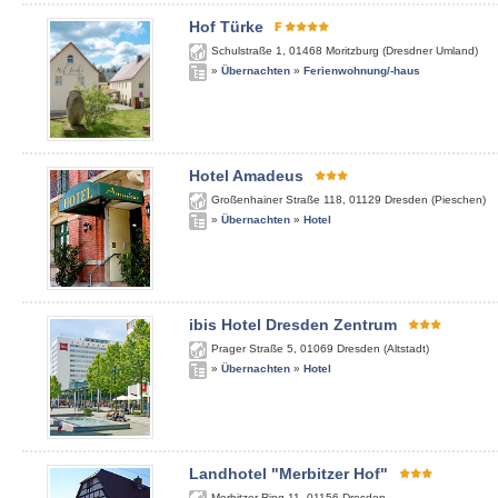
Hof Türke
Schulstraße 1
,
01468
Moritzburg (Dresdner Umland)
»
Übernachten
»
Ferienwohnung/-haus
Hotel Amadeus
Großenhainer Straße 118
,
01129
Dresden (Pieschen)
»
Übernachten
»
Hotel
ibis Hotel Dresden Zentrum
Prager Straße 5
,
01069
Dresden (Altstadt)
»
Übernachten
»
Hotel
Landhotel "Merbitzer Hof"
Merbitzer Ring 11
,
01156
Dresden