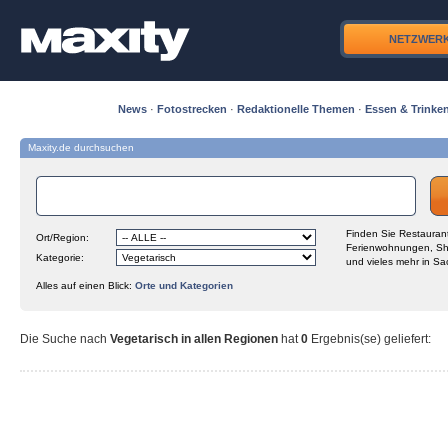
NETZWER
News
·
Fotostrecken
·
Redaktionelle Themen
·
Essen & Trinke
Maxity.de durchsuchen
Finden Sie Restaurant
Ort/Region:
Ferienwohnungen, Sh
Kategorie:
und vieles mehr in Sa
Alles auf einen Blick:
Orte und Kategorien
Die Suche nach
Vegetarisch in allen Regionen
hat
0
Ergebnis(se) geliefert
: