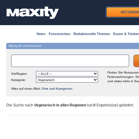
NETZWER
News
·
Fotostrecken
·
Redaktionelle Themen
·
Essen & Trinke
Maxity.de durchsuchen
Finden Sie Restaurant
Ort/Region:
Ferienwohnungen, Sh
Kategorie:
und vieles mehr in Sa
Alles auf einen Blick:
Orte und Kategorien
Die Suche nach
Vegetarisch in allen Regionen
hat
0
Ergebnis(se) geliefert
: