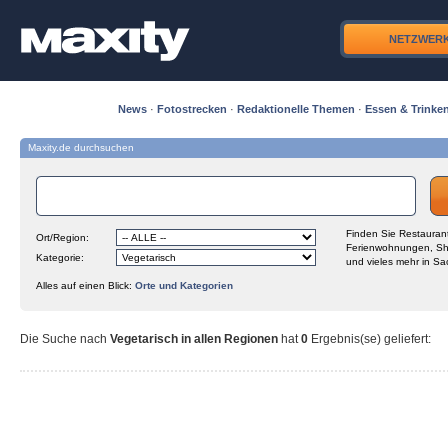
NETZWER
News
·
Fotostrecken
·
Redaktionelle Themen
·
Essen & Trinke
Maxity.de durchsuchen
Finden Sie Restaurant
Ort/Region:
Ferienwohnungen, Sh
Kategorie:
und vieles mehr in Sa
Alles auf einen Blick:
Orte und Kategorien
Die Suche nach
Vegetarisch in allen Regionen
hat
0
Ergebnis(se) geliefert
: