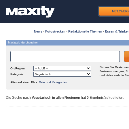
NETZWER
News
·
Fotostrecken
·
Redaktionelle Themen
·
Essen & Trinke
Maxity.de durchsuchen
Finden Sie Restaurant
Ort/Region:
Ferienwohnungen, Sh
Kategorie:
und vieles mehr in Sa
Alles auf einen Blick:
Orte und Kategorien
Die Suche nach
Vegetarisch in allen Regionen
hat
0
Ergebnis(se) geliefert
: