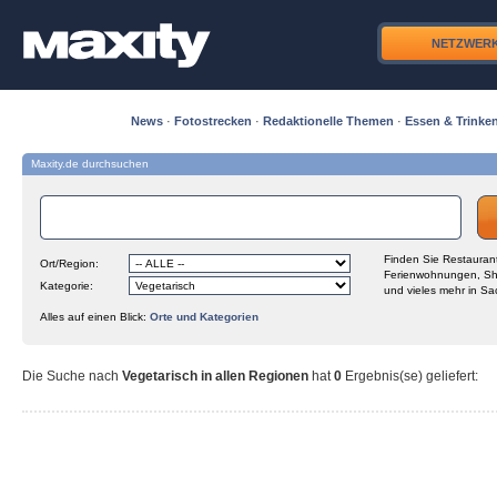
NETZWER
News
·
Fotostrecken
·
Redaktionelle Themen
·
Essen & Trinke
Maxity.de durchsuchen
Finden Sie Restaurant
Ort/Region:
Ferienwohnungen, Sh
Kategorie:
und vieles mehr in Sa
Alles auf einen Blick:
Orte und Kategorien
Die Suche nach
Vegetarisch in allen Regionen
hat
0
Ergebnis(se) geliefert
: