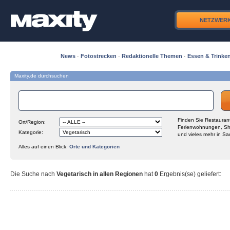
NETZWER
News
·
Fotostrecken
·
Redaktionelle Themen
·
Essen & Trinke
Maxity.de durchsuchen
Finden Sie Restaurant
Ort/Region:
Ferienwohnungen, Sh
Kategorie:
und vieles mehr in Sa
Alles auf einen Blick:
Orte und Kategorien
Die Suche nach
Vegetarisch in allen Regionen
hat
0
Ergebnis(se) geliefert
: