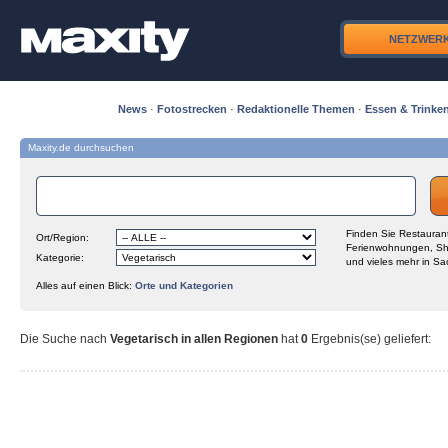
NETZWER
News
·
Fotostrecken
·
Redaktionelle Themen
·
Essen & Trinke
Maxity.de durchsuchen
Finden Sie Restaurant
Ort/Region:
Ferienwohnungen, Sh
Kategorie:
und vieles mehr in Sa
Alles auf einen Blick:
Orte und Kategorien
Die Suche nach
Vegetarisch in allen Regionen
hat
0
Ergebnis(se) geliefert
: