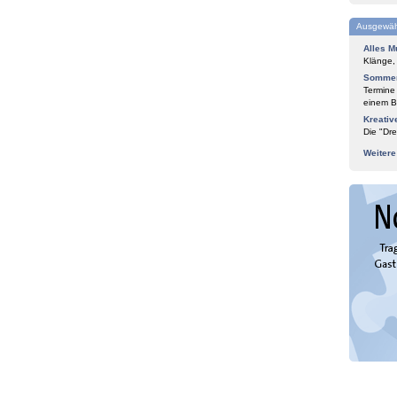
Ausgewäh
Alles M
Klänge,
Sommer
Termine
einem Bl
Kreativ
Die "Dre
Weiter