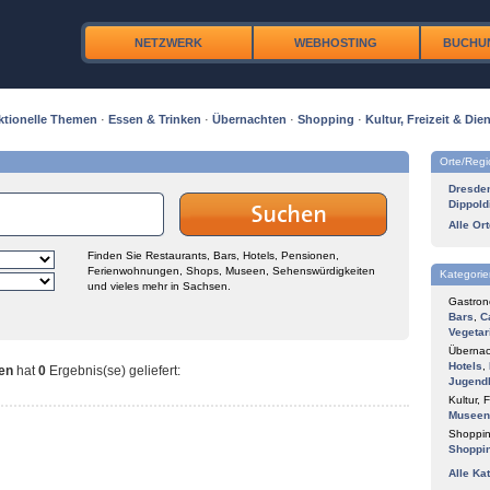
NETZWERK
WEBHOSTING
BUCHU
ktionelle Themen
·
Essen & Trinken
·
Übernachten
·
Shopping
·
Kultur, Freizeit & Dien
Orte/Reg
Dresde
Dippold
Alle Or
Finden Sie Restaurants, Bars, Hotels, Pensionen,
Ferienwohnungen, Shops, Museen, Sehenswürdigkeiten
Kategorie
und vieles mehr in Sachsen.
Gastron
Bars
,
C
Vegetar
Übernac
Hotels
,
nen
hat
0
Ergebnis(se) geliefert
:
Jugend
Kultur, F
Museen
Shoppin
Shoppi
Alle Ka