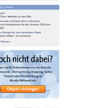
lte Themen
usik
 Töne, Melodien an der Elbe
events und Open-Airs in Dresden
 und Informationen für den Sommer 2016 auf
ick!
es Design für eine besondere Stadt
sden eDition" ist erschienen
e Themen