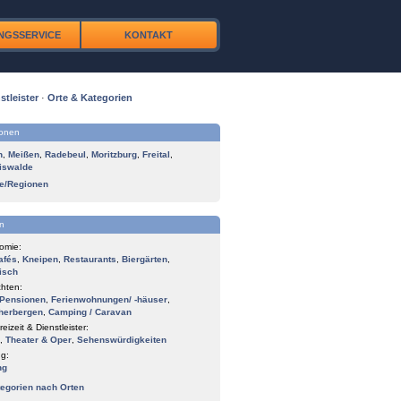
NGSSERVICE
KONTAKT
stleister
·
Orte & Kategorien
ionen
n
,
Meißen
,
Radebeul
,
Moritzburg
,
Freital
,
iswalde
te/Regionen
n
omie:
afés
,
Kneipen
,
Restaurants
,
Biergärten
,
isch
hten:
Pensionen
,
Ferienwohnungen/ -häuser
,
herbergen
,
Camping / Caravan
reizeit & Dienstleister:
,
Theater & Oper
,
Sehenswürdigkeiten
g:
ng
tegorien nach Orten