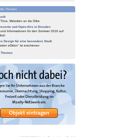
lte Themen
usik
 Töne, Melodien an der Elbe
events und Open-Airs in Dresden
 und Informationen für den Sommer 2016 auf
ick!
es Design für eine besondere Stadt
sden eDition" ist erschienen
e Themen