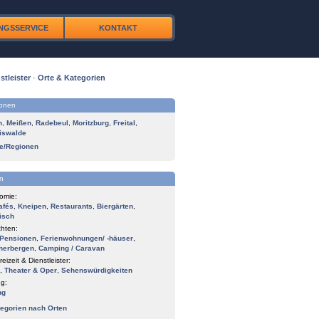
NGSSERVICE
KONTAKT
stleister
·
Orte & Kategorien
ionen
n
,
Meißen
,
Radebeul
,
Moritzburg
,
Freital
,
iswalde
te/Regionen
n
omie:
afés
,
Kneipen
,
Restaurants
,
Biergärten
,
isch
hten:
Pensionen
,
Ferienwohnungen/ -häuser
,
herbergen
,
Camping / Caravan
reizeit & Dienstleister:
,
Theater & Oper
,
Sehenswürdigkeiten
g:
ng
tegorien nach Orten