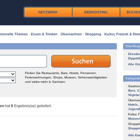
NETZWERK
WEBHOSTING
BUCHU
ktionelle Themen
·
Essen & Trinken
·
Übernachten
·
Shopping
·
Kultur, Freizeit & Dien
Orte/Reg
Dresde
Dippold
Alle Or
Finden Sie Restaurants, Bars, Hotels, Pensionen,
Ferienwohnungen, Shops, Museen, Sehenswürdigkeiten
Kategorie
und vieles mehr in Sachsen.
Gastron
Bars
,
C
Vegetar
Übernac
Hotels
,
nen
hat
0
Ergebnis(se) geliefert
:
Jugend
Kultur, F
Museen
Shoppin
Shoppi
Alle Ka