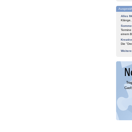
Ausgewäh
Alles M
Klänge,
Sommer
Termine
einem Bl
Kreativ
Die "Dre
Weiter