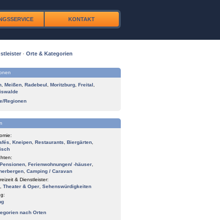
NGSSERVICE
KONTAKT
stleister
·
Orte & Kategorien
ionen
n
,
Meißen
,
Radebeul
,
Moritzburg
,
Freital
,
iswalde
te/Regionen
n
omie:
afés
,
Kneipen
,
Restaurants
,
Biergärten
,
isch
hten:
Pensionen
,
Ferienwohnungen/ -häuser
,
herbergen
,
Camping / Caravan
reizeit & Dienstleister:
,
Theater & Oper
,
Sehenswürdigkeiten
g:
ng
tegorien nach Orten