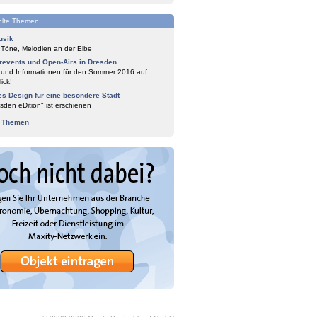
lte Themen
usik
 Töne, Melodien an der Elbe
events und Open-Airs in Dresden
 und Informationen für den Sommer 2016 auf
ick!
es Design für eine besondere Stadt
sden eDition" ist erschienen
e Themen