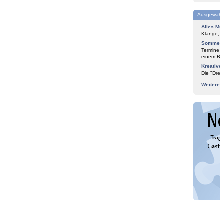
Ausgewäh
Alles M
Klänge,
Sommer
Termine
einem Bl
Kreativ
Die "Dre
Weiter