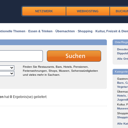
NETZWERK
WEBHOSTING
BUCHU
ktionelle Themen
·
Essen & Trinken
·
Übernachten
·
Shopping
·
Kultur, Freizeit & Dien
Orte/Reg
Dresde
Dippold
Alle Or
Finden Sie Restaurants, Bars, Hotels, Pensionen,
Ferienwohnungen, Shops, Museen, Sehenswürdigkeiten
Kategorie
und vieles mehr in Sachsen.
Gastron
Bars
,
C
Vegetar
Übernac
Hotels
,
nen
hat
0
Ergebnis(se) geliefert
:
Jugend
Kultur, F
Museen
Shoppin
Shoppi
Alle Ka