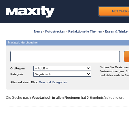
NETZWER
News
·
Fotostrecken
·
Redaktionelle Themen
·
Essen & Trinke
Maxity.de durchsuchen
Finden Sie Restaurant
Ort/Region:
Ferienwohnungen, Sh
Kategorie:
und vieles mehr in Sa
Alles auf einen Blick:
Orte und Kategorien
Die Suche nach
Vegetarisch in allen Regionen
hat
0
Ergebnis(se) geliefert
: