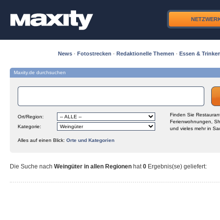
NETZWER
News
·
Fotostrecken
·
Redaktionelle Themen
·
Essen & Trinke
Maxity.de durchsuchen
Finden Sie Restaurant
Ort/Region:
Ferienwohnungen, Sh
Kategorie:
und vieles mehr in Sa
Alles auf einen Blick:
Orte und Kategorien
Die Suche nach
Weingüter in allen Regionen
hat
0
Ergebnis(se) geliefert
: