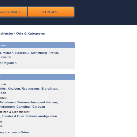
NGSSERVICE
KONTAKT
stleister
·
Orte & Kategorien
ionen
n
,
Meißen
,
Radebeul
,
Moritzburg
,
Freital
,
iswalde
te/Regionen
n
omie:
afés
,
Kneipen
,
Restaurants
,
Biergärten
,
isch
hten:
Pensionen
,
Ferienwohnungen/ -häuser
,
herbergen
,
Camping / Caravan
reizeit & Dienstleister:
,
Theater & Oper
,
Sehenswürdigkeiten
g:
ng
tegorien nach Orten