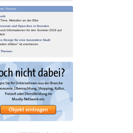
lte Themen
usik
 Töne, Melodien an der Elbe
events und Open-Airs in Dresden
 und Informationen für den Sommer 2016 auf
ick!
es Design für eine besondere Stadt
sden eDition" ist erschienen
e Themen