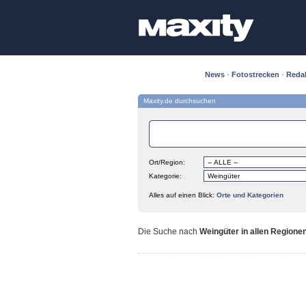
News
·
Fotostrecken
·
Reda
Maxity.de durchsuchen
Ort/Region:
Kategorie:
Alles auf einen Blick:
Orte und Kategorien
Die Suche nach
Weingüter in allen Regione