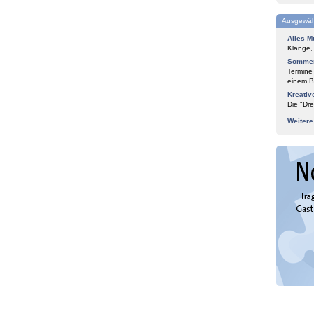
Ausgewäh
Alles M
Klänge,
Sommer
Termine
einem Bl
Kreativ
Die "Dre
Weiter