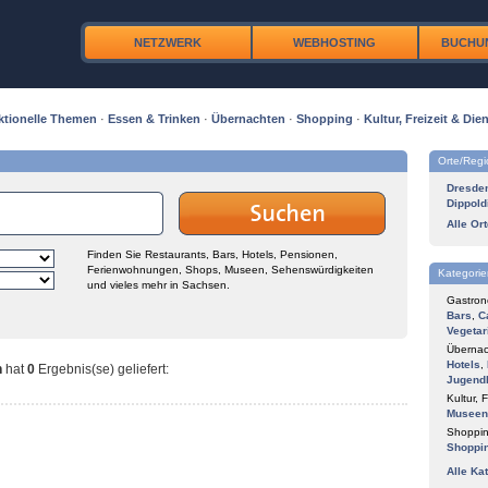
NETZWERK
WEBHOSTING
BUCHU
ktionelle Themen
·
Essen & Trinken
·
Übernachten
·
Shopping
·
Kultur, Freizeit & Dien
Orte/Reg
Dresde
Dippold
Alle Or
Finden Sie Restaurants, Bars, Hotels, Pensionen,
Ferienwohnungen, Shops, Museen, Sehenswürdigkeiten
Kategorie
und vieles mehr in Sachsen.
Gastron
Bars
,
C
Vegetar
Übernac
Hotels
,
n
hat
0
Ergebnis(se) geliefert
:
Jugend
Kultur, F
Museen
Shoppin
Shoppi
Alle Ka