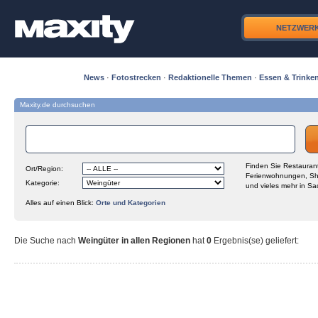
NETZWER
News
·
Fotostrecken
·
Redaktionelle Themen
·
Essen & Trinke
Maxity.de durchsuchen
Finden Sie Restaurant
Ort/Region:
Ferienwohnungen, Sh
Kategorie:
und vieles mehr in Sa
Alles auf einen Blick:
Orte und Kategorien
Die Suche nach
Weingüter in allen Regionen
hat
0
Ergebnis(se) geliefert
: