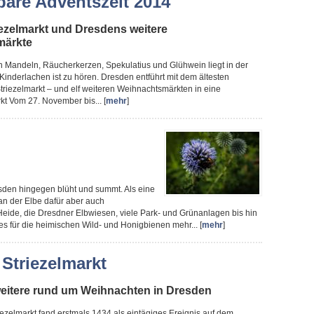
are Adventszeit 2014
iezelmarkt und Dresdens weitere
märkte
en Mandeln, Räucherkerzen, Spekulatius und Glühwein liegt in der
, Kinderlachen ist zu hören. Dresden entführt mit dem ältesten
riezelmarkt – und elf weiteren Weihnachtsmärkten in eine
kt Vom 27. November bis... [
mehr
]
sden hingegen blüht und summt. Als eine
 an der Elbe dafür aber auch
eide, die Dresdner Elbwiesen, viele Park- und Grünanlagen bis hin
es für die heimischen Wild- und Honigbienen mehr... [
mehr
]
 Striezelmarkt
 weitere rund um Weihnachten in Dresden
ezelmarkt fand erstmals 1434 als eintägiges Ereignis auf dem