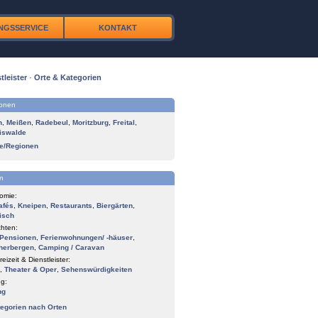
NGSSERVICE
KONTAKT
tleister
·
Orte & Kategorien
ionen
n
,
Meißen
,
Radebeul
,
Moritzburg
,
Freital
,
iswalde
te/Regionen
n
omie:
afés
,
Kneipen
,
Restaurants
,
Biergärten
,
isch
hten:
Pensionen
,
Ferienwohnungen/ -häuser
,
herbergen
,
Camping / Caravan
reizeit & Dienstleister:
,
Theater & Oper
,
Sehenswürdigkeiten
g:
ng
tegorien nach Orten