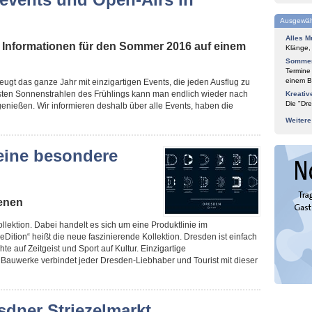
Ausgewäh
Alles M
 Informationen für den Sommer 2016 auf einem
Klänge,
Sommer
Termine
einem Bl
ugt das ganze Jahr mit einzigartigen Events, die jeden Ausflug zu
ten Sonnenstrahlen des Frühlings kann man endlich wieder nach
Kreativ
Die "Dre
enießen. Wir informieren deshalb über alle Events, haben die
Weiter
 eine besondere
ienen
llektion. Dabei handelt es sich um eine Produktlinie im
Dition“ heißt die neue faszinierende Kollektion. Dresden ist einfach
te auf Zeitgeist und Sport auf Kultur. Einzigartige
Bauwerke verbindet jeder Dresden-Liebhaber und Tourist mit dieser
sdner Striezelmarkt