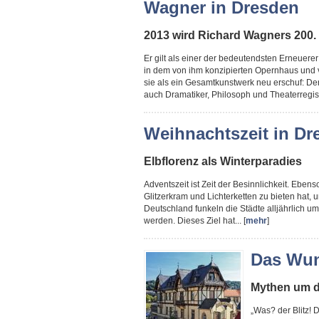
Wagner in Dresden
2013 wird Richard Wagners 200. 
Er gilt als einer der bedeutendsten Erneuere
in dem von ihm konzipierten Opernhaus und 
sie als ein Gesamtkunstwerk neu erschuf: De
auch Dramatiker, Philosoph und Theaterregiss
Weihnachtszeit in Dr
Elbflorenz als Winterparadies
Adventszeit ist Zeit der Besinnlichkeit. Ebenso
Glitzerkram und Lichterketten zu bieten hat
Deutschland funkeln die Städte alljährlich u
werden. Dieses Ziel hat... [
mehr
]
Das Wun
Mythen um d
„Was? der Blitz! D