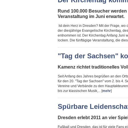
Rund 100.000 Besucher werden 
Veranstaltung im Juni erwartet.
Ist dein Herz in Dresden? Mit der Frage, wo 
der diesjährige Evangelische Kirchentag, des
entnommen ist. Der Kirchentag Anfang Juni 
locken. Die fünftägige Veranstaltung, die dies
"Tag der Sachsen" k
Kamenz richtet traditionelles V
Seit Anfang des Jahres begrüßen an den Or
für den 20. "Tag der Sachsen" vom 2. bis 4. 
Vereine und Verbände zu den Hauptakteuren. 
bis zur klassischen Musik,... [
mehr
]
Spürbare Leidenschaf
Dresden erlebt 2011 an vier Spie
Fußball und Dresden, das ist für viele Fans 