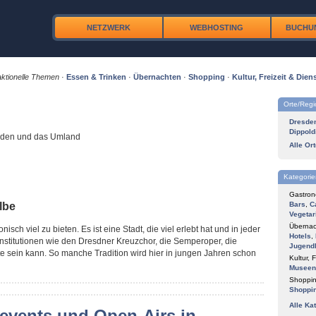
NETZWERK
WEBHOSTING
BUCHU
ktionelle Themen
·
Essen & Trinken
·
Übernachten
·
Shopping
·
Kultur, Freizeit & Diens
Orte/Reg
Dresde
Dippold
esden und das Umland
Alle Or
Kategorie
Gastron
lbe
Bars
,
C
Vegetar
Übernac
nisch viel zu bieten. Es ist eine Stadt, die viel erlebt hat und in jeder
Hotels
,
 Institutionen wie den Dresdner Kreuzchor, die Semperoper, die
Jugend
e sein kann. So manche Tradition wird hier in jungen Jahren schon
Kultur, F
Museen
Shoppin
Shoppi
Alle Ka
vents und Open-Airs in