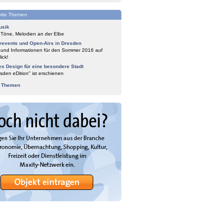
lte Themen
usik
 Töne, Melodien an der Elbe
events und Open-Airs in Dresden
 und Informationen für den Sommer 2016 auf
ick!
es Design für eine besondere Stadt
sden eDition" ist erschienen
e Themen