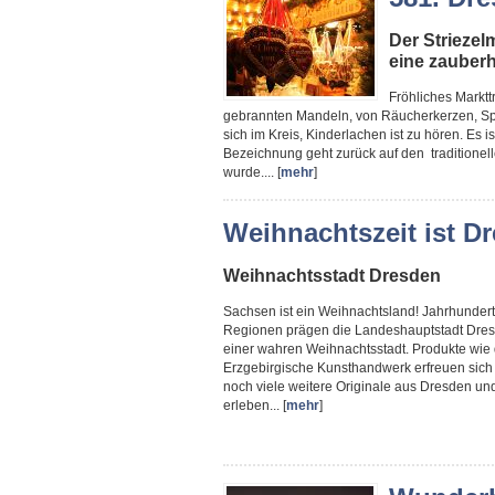
Der Striezelm
eine zauber
Fröhliches Marktt
gebrannten Mandeln, von Räucherkerzen, Speku
sich im Kreis, Kinderlachen ist zu hören. Es i
Bezeichnung geht zurück auf den traditionell
wurde.... [
mehr
]
Weihnachtszeit ist Dr
Weihnachtsstadt Dresden
Sachsen ist ein Weihnachtsland! Jahrhundert
Regionen prägen die Landeshauptstadt Dres
einer wahren Weihnachtsstadt. Produkte wie 
Erzgebirgische Kunsthandwerk erfreuen sich e
noch viele weitere Originale aus Dresden un
erleben... [
mehr
]