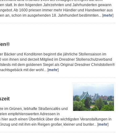
den statt. In den folgenden Jahrzehnten und Jahrhunderten gewann
n Angebot. Ab 1600 priesen immer mehr Händler und Handwerker aus
en an, schon im ausgehenden 18. Jahrhundert bestimmten... [
mehr
]
llen®
ner Bäcker und Konditoren beginnt die jährliche Stollensaison im
von ihnen sind derzeit Mitglied im Dresdner Stollenschutzverband
ätstests mit dem goldenen Siegel als Original Dresdner Christstollen®
achtsgebäck mit der wohl... [
mehr
]
szeit
ze im Grünen, lebhafte Straßencafés und
ielen empfehlenswerten Adressen in
hier auch einen Überblick über die wichtigsten Veranstaltungen in
g und mit ihm ein Reigen großer, kleiner und bunter... [
mehr
]