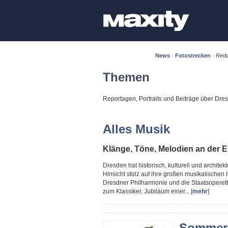
News
·
Fotostrecken
·
Reda
Themen
Reportagen, Portraits und Beiträge über Dr
Alles Musik
Klänge, Töne, Melodien an der E
Dresden hat historisch, kulturell und architekto
Hinsicht stolz auf ihre großen musikalischen
Dresdner Philharmonie und die Staatsoperett
zum Klassiker. Jubiläum einer... [
mehr
]
Sommere