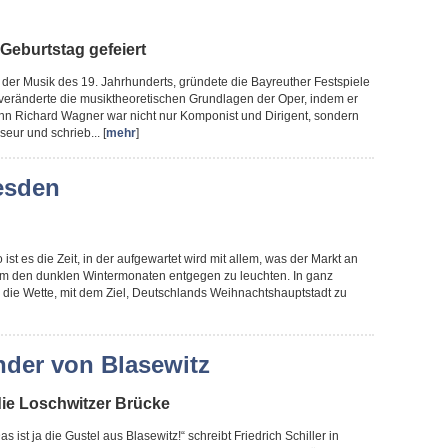
Geburtstag gefeiert
r der Musik des 19. Jahrhunderts, gründete die Bayreuther Festspiele
veränderte die musiktheoretischen Grundlagen der Oper, indem er
nn Richard Wagner war nicht nur Komponist und Dirigent, sondern
eur und schrieb... [
mehr
]
esden
 ist es die Zeit, in der aufgewartet wird mit allem, was der Markt an
, um den dunklen Wintermonaten entgegen zu leuchten. In ganz
m die Wette, mit dem Ziel, Deutschlands Weihnachtshauptstadt zu
der von Blasewitz
ie Loschwitzer Brücke
as ist ja die Gustel aus Blasewitz!“ schreibt Friedrich Schiller in