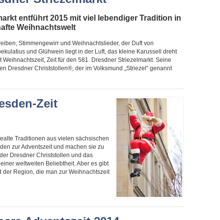
arkt entführt 2015 mit viel lebendiger Tradition in
hafte Weihnachtswelt
reiben, Stimmengewirr und Weihnachtslieder, der Duft von
latius und Glühwein liegt in der Luft, das kleine Karussell dreht
st Weihnachtszeit, Zeit für den 581. Dresdner Striezelmarkt. Seine
en Dresdner Christstollen®, der im Volksmund „Striezel“ genannt
esden-Zeit
ealte Traditionen aus vielen sächsischen
den zur Adventszeit und machen sie zu
der Dresdner Christstollen und das
iner weltweiten Beliebtheit. Aber es gibt
d der Region, die man zur Weihnachtszeit