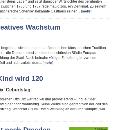
lensteins Lager“ und setzt damit der Wirtstochter des berühmten
er zwischen 1785 und 1787 regelmäßig zog, ein Denkmal. Zu seinem
leischersche Schenke“ bekannte Gasthaus seinen... [
mehr
]
reatives Wachstum
, begründet sich bedeutend auf der reichen künstlerischen Tradition
cht, die Dresden einst zu einer der schönsten Städte Europas
hlung der Stadt. Nach beinahe völliger Zerstörung im zweiten
it und nicht zuletzt dem... [
mehr
]
Kind wird 120
ix‘ Geburtstag.
renen Otto Dix war radikal und provozierend – und laut der
wig dennoch wahrhaftig. Seine Werke sind geprägt von der Zeit des
tkrieg. Während Dix im Ersten Weltkrieg an der Front kämpfte, war
t nach Dresden