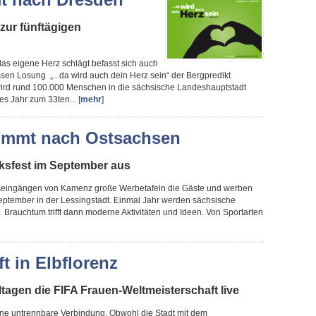
zur fünftägigen
das eigene Herz schlägt befasst sich auch
sen Losung „...da wird auch dein Herz sein“ der Bergpredikt
wird rund 100.000 Menschen in die sächsische Landeshauptstadt
es Jahr zum 33ten... [
mehr
]
ommt nach Ostsachsen
olksfest im September aus
tseingängen von Kamenz große Werbetafeln die Gäste und werben
September in der Lessingstadt. Einmal Jahr werden sächsische
Brauchtum trifft dann moderne Aktivitäten und Ideen. Von Sportarten
t in Elbflorenz
ltagen die FIFA Frauen-Weltmeisterschaft live
eine untrennbare Verbindung. Obwohl die Stadt mit dem