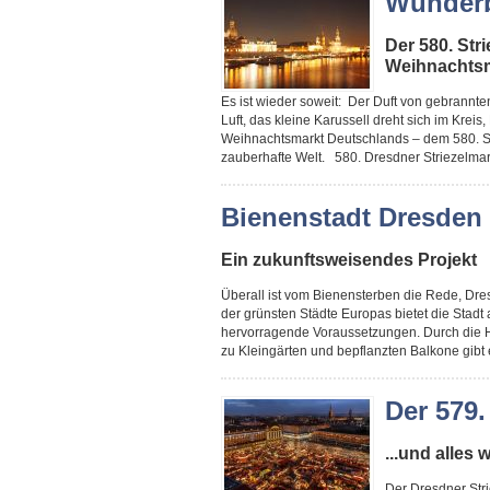
Wunderb
Der 580. Str
Weihnachts
Es ist wieder soweit: Der Duft von gebrannt
Luft, das kleine Karussell dreht sich im Kreis
Weihnachtsmarkt Deutschlands – dem 580. St
zauberhafte Welt. 580. Dresdner Striezelmar
Bienenstadt Dresden
Ein zukunftsweisendes Projekt
Überall ist vom Bienensterben die Rede, Dre
der grünsten Städte Europas bietet die Stadt
hervorragende Voraussetzungen. Durch die H
zu Kleingärten und bepflanzten Balkone gibt 
Der 579.
...und alles
Der Dresdner Stri