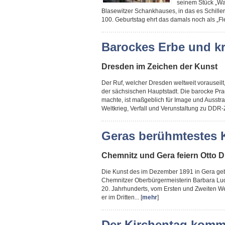
seinem Stück „Wal
Blasewitzer Schankhauses, in das es Schill
100. Geburtstag ehrt das damals noch als „F
Barockes Erbe und k
Dresden im Zeichen der Kunst
Der Ruf, welcher Dresden weltweit vorauseilt
der sächsischen Hauptstadt. Die barocke Pra
machte, ist maßgeblich für Image und Ausstra
Weltkrieg, Verfall und Verunstaltung zu DDR-Ze
Geras berühmtestes 
Chemnitz und Gera feiern Otto D
Die Kunst des im Dezember 1891 in Gera gebo
Chemnitzer Oberbürgermeisterin Barbara Lud
20. Jahrhunderts, vom Ersten und Zweiten Wel
er im Dritten... [
mehr
]
Der Kirchentag komm