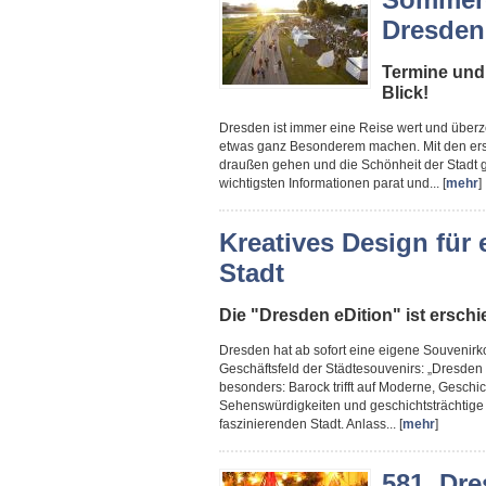
Dresden
Termine und
Blick!
Dresden ist immer eine Reise wert und überze
etwas ganz Besonderem machen. Mit den ers
draußen gehen und die Schönheit der Stadt g
wichtigsten Informationen parat und... [
mehr
]
Kreatives Design für
Stadt
Die "Dresden eDition" ist ersch
Dresden hat ab sofort eine eigene Souvenirko
Geschäftsfeld der Städtesouvenirs: „Dresden e
besonders: Barock trifft auf Moderne, Geschich
Sehenswürdigkeiten und geschichtsträchtige 
faszinierenden Stadt. Anlass... [
mehr
]
581. Dre