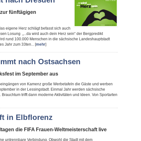
zur fünftägigen
das eigene Herz schlägt befasst sich auch
sen Losung „...da wird auch dein Herz sein“ der Bergpredikt
wird rund 100.000 Menschen in die sächsische Landeshauptstadt
es Jahr zum 33ten... [
mehr
]
ommt nach Ostsachsen
olksfest im September aus
tseingängen von Kamenz große Werbetafeln die Gäste und werben
September in der Lessingstadt. Einmal Jahr werden sächsische
Brauchtum trifft dann moderne Aktivitäten und Ideen. Von Sportarten
t in Elbflorenz
ltagen die FIFA Frauen-Weltmeisterschaft live
eine untrennbare Verbindung. Obwohl die Stadt mit dem