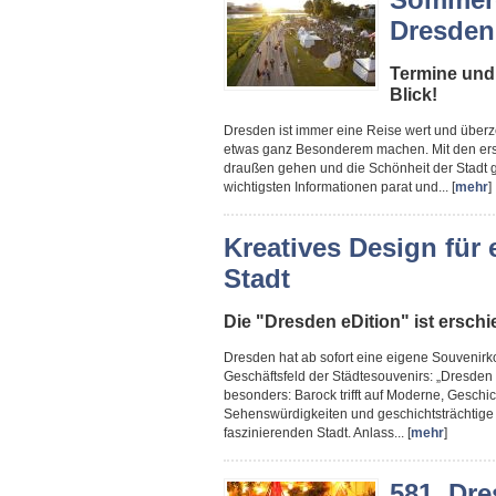
Dresden
Termine und
Blick!
Dresden ist immer eine Reise wert und überze
etwas ganz Besonderem machen. Mit den ers
draußen gehen und die Schönheit der Stadt g
wichtigsten Informationen parat und... [
mehr
]
Kreatives Design für
Stadt
Die "Dresden eDition" ist ersch
Dresden hat ab sofort eine eigene Souvenirko
Geschäftsfeld der Städtesouvenirs: „Dresden e
besonders: Barock trifft auf Moderne, Geschich
Sehenswürdigkeiten und geschichtsträchtige 
faszinierenden Stadt. Anlass... [
mehr
]
581. Dre