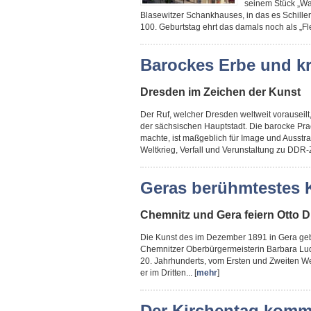
seinem Stück „Wal
Blasewitzer Schankhauses, in das es Schill
100. Geburtstag ehrt das damals noch als „F
Barockes Erbe und k
Dresden im Zeichen der Kunst
Der Ruf, welcher Dresden weltweit vorauseilt
der sächsischen Hauptstadt. Die barocke Pra
machte, ist maßgeblich für Image und Ausstra
Weltkrieg, Verfall und Verunstaltung zu DDR-Ze
Geras berühmtestes 
Chemnitz und Gera feiern Otto D
Die Kunst des im Dezember 1891 in Gera gebo
Chemnitzer Oberbürgermeisterin Barbara Lud
20. Jahrhunderts, vom Ersten und Zweiten Wel
er im Dritten... [
mehr
]
Der Kirchentag komm