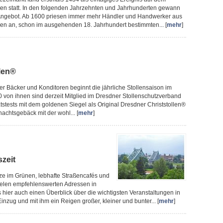
den statt. In den folgenden Jahrzehnten und Jahrhunderten gewann
n Angebot. Ab 1600 priesen immer mehr Händler und Handwerker aus
en an, schon im ausgehenden 18. Jahrhundert bestimmten... [
mehr
]
llen®
ner Bäcker und Konditoren beginnt die jährliche Stollensaison im
von ihnen sind derzeit Mitglied im Dresdner Stollenschutzverband
ätstests mit dem goldenen Siegel als Original Dresdner Christstollen®
achtsgebäck mit der wohl... [
mehr
]
szeit
ze im Grünen, lebhafte Straßencafés und
ielen empfehlenswerten Adressen in
hier auch einen Überblick über die wichtigsten Veranstaltungen in
g und mit ihm ein Reigen großer, kleiner und bunter... [
mehr
]