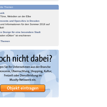
lte Themen
usik
 Töne, Melodien an der Elbe
events und Open-Airs in Dresden
 und Informationen für den Sommer 2016 auf
ick!
es Design für eine besondere Stadt
sden eDition" ist erschienen
e Themen