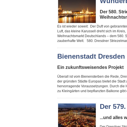
Wunderb
Der 580. Str
Weihnachts
Es ist wieder soweit: Der Duft von gebrannt
Luft, das kleine Karussell dreht sich im Kreis
Weihnachtsmarkt Deutschlands – dem 580. St
zauberhafte Welt. 580. Dresdner Striezelmar
Bienenstadt Dresden
Ein zukunftsweisendes Projekt
Überall ist vom Bienensterben die Rede, Dre
der grünsten Städte Europas bietet die Stadt
hervorragende Voraussetzungen. Durch die H
zu Kleingärten und bepflanzten Balkone gibt 
Der 579.
...und alles
Der Dresdner Stri