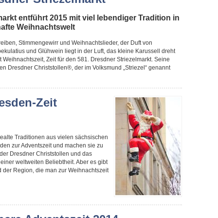
arkt entführt 2015 mit viel lebendiger Tradition in
hafte Weihnachtswelt
reiben, Stimmengewirr und Weihnachtslieder, der Duft von
latius und Glühwein liegt in der Luft, das kleine Karussell dreht
st Weihnachtszeit, Zeit für den 581. Dresdner Striezelmarkt. Seine
en Dresdner Christstollen®, der im Volksmund „Striezel“ genannt
esden-Zeit
ealte Traditionen aus vielen sächsischen
den zur Adventszeit und machen sie zu
der Dresdner Christstollen und das
iner weltweiten Beliebtheit. Aber es gibt
d der Region, die man zur Weihnachtszeit