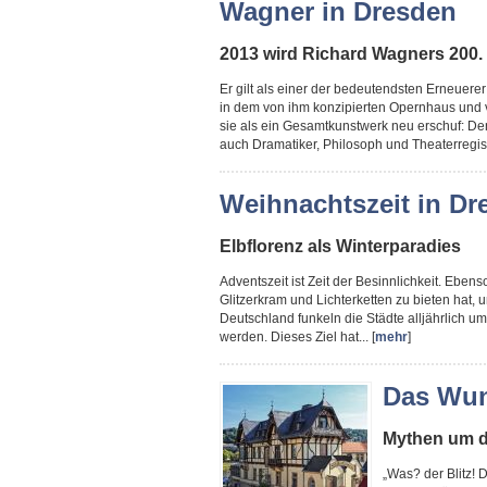
Wagner in Dresden
2013 wird Richard Wagners 200. 
Er gilt als einer der bedeutendsten Erneuere
in dem von ihm konzipierten Opernhaus und 
sie als ein Gesamtkunstwerk neu erschuf: De
auch Dramatiker, Philosoph und Theaterregiss
Weihnachtszeit in Dr
Elbflorenz als Winterparadies
Adventszeit ist Zeit der Besinnlichkeit. Ebenso
Glitzerkram und Lichterketten zu bieten hat
Deutschland funkeln die Städte alljährlich u
werden. Dieses Ziel hat... [
mehr
]
Das Wun
Mythen um d
„Was? der Blitz! D