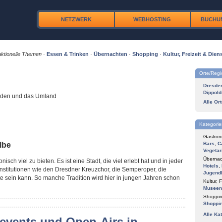
NETZWERK
WEBHOSTING
BUCHU
ktionelle Themen
·
Essen & Trinken
·
Übernachten
·
Shopping
·
Kultur, Freizeit & Diens
Orte/Reg
Dresde
Dippold
esden und das Umland
Alle Or
Kategorie
Gastron
lbe
Bars
,
C
Vegetar
Übernac
nisch viel zu bieten. Es ist eine Stadt, die viel erlebt hat und in jeder
Hotels
,
 Institutionen wie den Dresdner Kreuzchor, die Semperoper, die
Jugend
e sein kann. So manche Tradition wird hier in jungen Jahren schon
Kultur, F
Museen
Shoppin
Shoppi
Alle Ka
vents und Open-Airs in