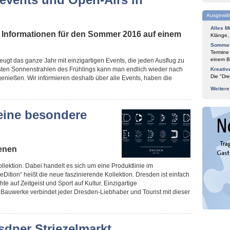
Ausgewäh
Alles M
 Informationen für den Sommer 2016 auf einem
Klänge,
Sommer
Termine
einem Bl
ugt das ganze Jahr mit einzigartigen Events, die jeden Ausflug zu
ten Sonnenstrahlen des Frühlings kann man endlich wieder nach
Kreativ
Die "Dre
enießen. Wir informieren deshalb über alle Events, haben die
Weiter
 eine besondere
ienen
llektion. Dabei handelt es sich um eine Produktlinie im
Dition“ heißt die neue faszinierende Kollektion. Dresden ist einfach
te auf Zeitgeist und Sport auf Kultur. Einzigartige
Bauwerke verbindet jeder Dresden-Liebhaber und Tourist mit dieser
sdner Striezelmarkt