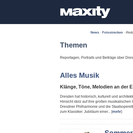
News
·
Fotostrecken
·
Reda
Themen
Reportagen, Portraits und Beiträge über Dr
Alles Musik
Klänge, Töne, Melodien an der E
Dresden hat historisch, kulturell und architekto
Hinsicht stolz auf ihre großen musikalischen
Dresdner Philharmonie und die Staatsoperett
zum Klassiker. Jubiläum einer... [
mehr
]
Sommere