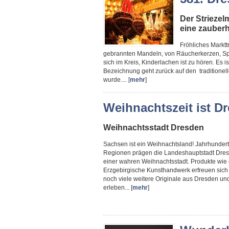
Der Striezelm
eine zauber
Fröhliches Marktt
gebrannten Mandeln, von Räucherkerzen, Speku
sich im Kreis, Kinderlachen ist zu hören. Es i
Bezeichnung geht zurück auf den traditionell
wurde.... [
mehr
]
Weihnachtszeit ist Dr
Weihnachtsstadt Dresden
Sachsen ist ein Weihnachtsland! Jahrhundert
Regionen prägen die Landeshauptstadt Dres
einer wahren Weihnachtsstadt. Produkte wie 
Erzgebirgische Kunsthandwerk erfreuen sich e
noch viele weitere Originale aus Dresden un
erleben... [
mehr
]