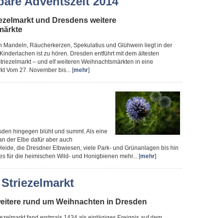
are Adventszeit 2014
iezelmarkt und Dresdens weitere
märkte
en Mandeln, Räucherkerzen, Spekulatius und Glühwein liegt in der
, Kinderlachen ist zu hören. Dresden entführt mit dem ältesten
riezelmarkt – und elf weiteren Weihnachtsmärkten in eine
kt Vom 27. November bis... [
mehr
]
sden hingegen blüht und summt. Als eine
 an der Elbe dafür aber auch
eide, die Dresdner Elbwiesen, viele Park- und Grünanlagen bis hin
es für die heimischen Wild- und Honigbienen mehr... [
mehr
]
 Striezelmarkt
 weitere rund um Weihnachten in Dresden
ezelmarkt fand erstmals 1434 als eintägiges Ereignis auf dem