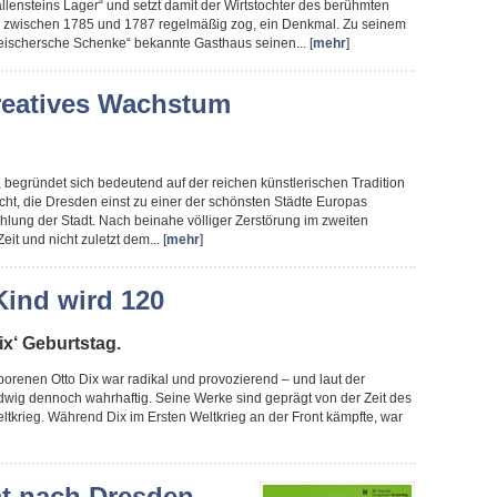
lensteins Lager“ und setzt damit der Wirtstochter des berühmten
er zwischen 1785 und 1787 regelmäßig zog, ein Denkmal. Zu seinem
leischersche Schenke“ bekannte Gasthaus seinen... [
mehr
]
reatives Wachstum
, begründet sich bedeutend auf der reichen künstlerischen Tradition
cht, die Dresden einst zu einer der schönsten Städte Europas
hlung der Stadt. Nach beinahe völliger Zerstörung im zweiten
it und nicht zuletzt dem... [
mehr
]
Kind wird 120
ix‘ Geburtstag.
renen Otto Dix war radikal und provozierend – und laut der
wig dennoch wahrhaftig. Seine Werke sind geprägt von der Zeit des
tkrieg. Während Dix im Ersten Weltkrieg an der Front kämpfte, war
t nach Dresden