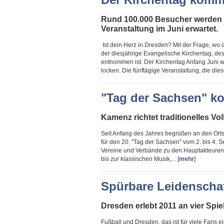
Rund 100.000 Besucher werden 
Veranstaltung im Juni erwartet.
Ist dein Herz in Dresden? Mit der Frage, wo 
der diesjährige Evangelische Kirchentag, des
entnommen ist. Der Kirchentag Anfang Juni 
locken. Die fünftägige Veranstaltung, die dies
"Tag der Sachsen" k
Kamenz richtet traditionelles V
Seit Anfang des Jahres begrüßen an den Or
für den 20. "Tag der Sachsen" vom 2. bis 4. 
Vereine und Verbände zu den Hauptakteuren. 
bis zur klassischen Musik,... [
mehr
]
Spürbare Leidenschaf
Dresden erlebt 2011 an vier Spie
Fußball und Dresden, das ist für viele Fans 