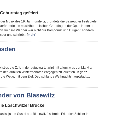
Geburtstag gefeiert
r der Musik des 19. Jahrhunderts, gründete die Bayreuther Festspiele
veränderte die musiktheoretischen Grundlagen der Oper, indem er
nn Richard Wagner war nicht nur Komponist und Dirigent, sondern
eur und schrieb... [
mehr
]
esden
 ist es die Zeit, in der aufgewartet wird mit allem, was der Markt an
, um den dunklen Wintermonaten entgegen zu leuchten. In ganz
m die Wette, mit dem Ziel, Deutschlands Weihnachtshauptstadt zu
der von Blasewitz
ie Loschwitzer Brücke
as ist ja die Gustel aus Blasewitz!“ schreibt Friedrich Schiller in