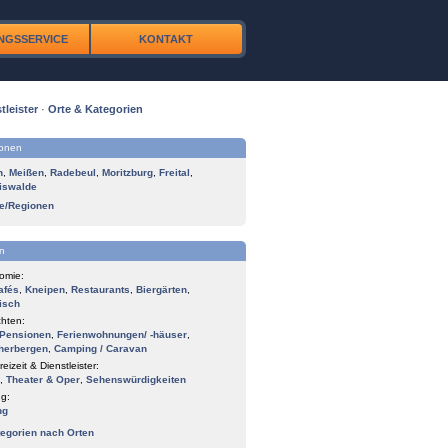
NGSSERVICE
KONTAKT
tleister
·
Orte & Kategorien
ionen
n
,
Meißen
,
Radebeul
,
Moritzburg
,
Freital
,
iswalde
te/Regionen
n
omie:
afés
,
Kneipen
,
Restaurants
,
Biergärten
,
isch
hten:
Pensionen
,
Ferienwohnungen/ -häuser
,
herbergen
,
Camping / Caravan
reizeit & Dienstleister:
,
Theater & Oper
,
Sehenswürdigkeiten
g:
ng
tegorien nach Orten