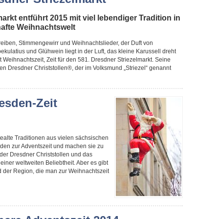
arkt entführt 2015 mit viel lebendiger Tradition in
hafte Weihnachtswelt
reiben, Stimmengewirr und Weihnachtslieder, der Duft von
latius und Glühwein liegt in der Luft, das kleine Karussell dreht
st Weihnachtszeit, Zeit für den 581. Dresdner Striezelmarkt. Seine
en Dresdner Christstollen®, der im Volksmund „Striezel“ genannt
esden-Zeit
ealte Traditionen aus vielen sächsischen
den zur Adventszeit und machen sie zu
der Dresdner Christstollen und das
iner weltweiten Beliebtheit. Aber es gibt
d der Region, die man zur Weihnachtszeit