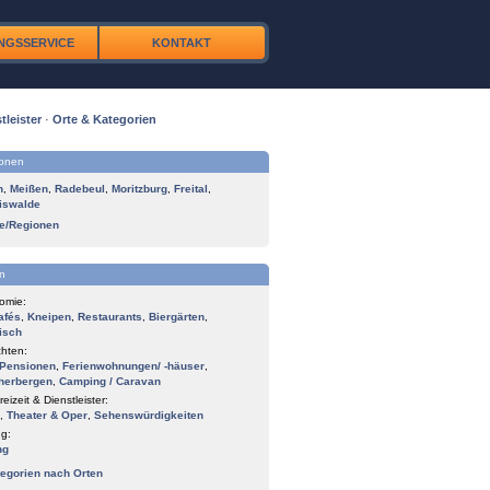
NGSSERVICE
KONTAKT
tleister
·
Orte & Kategorien
ionen
n
,
Meißen
,
Radebeul
,
Moritzburg
,
Freital
,
iswalde
te/Regionen
n
omie:
afés
,
Kneipen
,
Restaurants
,
Biergärten
,
isch
hten:
Pensionen
,
Ferienwohnungen/ -häuser
,
herbergen
,
Camping / Caravan
reizeit & Dienstleister:
,
Theater & Oper
,
Sehenswürdigkeiten
g:
ng
tegorien nach Orten