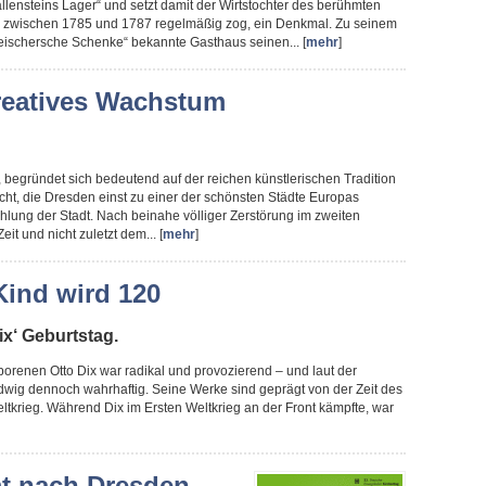
lensteins Lager“ und setzt damit der Wirtstochter des berühmten
er zwischen 1785 und 1787 regelmäßig zog, ein Denkmal. Zu seinem
leischersche Schenke“ bekannte Gasthaus seinen... [
mehr
]
reatives Wachstum
, begründet sich bedeutend auf der reichen künstlerischen Tradition
cht, die Dresden einst zu einer der schönsten Städte Europas
hlung der Stadt. Nach beinahe völliger Zerstörung im zweiten
it und nicht zuletzt dem... [
mehr
]
Kind wird 120
ix‘ Geburtstag.
renen Otto Dix war radikal und provozierend – und laut der
wig dennoch wahrhaftig. Seine Werke sind geprägt von der Zeit des
tkrieg. Während Dix im Ersten Weltkrieg an der Front kämpfte, war
t nach Dresden