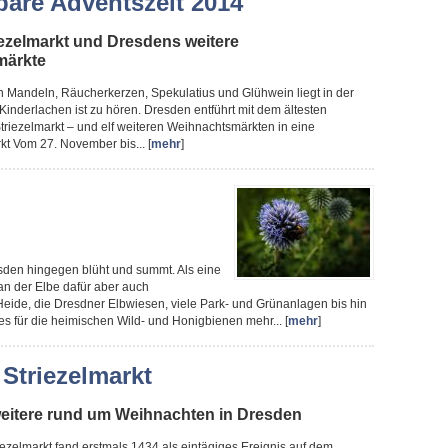
are Adventszeit 2014
iezelmarkt und Dresdens weitere
märkte
en Mandeln, Räucherkerzen, Spekulatius und Glühwein liegt in der
, Kinderlachen ist zu hören. Dresden entführt mit dem ältesten
riezelmarkt – und elf weiteren Weihnachtsmärkten in eine
kt Vom 27. November bis... [
mehr
]
sden hingegen blüht und summt. Als eine
 an der Elbe dafür aber auch
eide, die Dresdner Elbwiesen, viele Park- und Grünanlagen bis hin
es für die heimischen Wild- und Honigbienen mehr... [
mehr
]
 Striezelmarkt
 weitere rund um Weihnachten in Dresden
ezelmarkt fand erstmals 1434 als eintägiges Ereignis auf dem