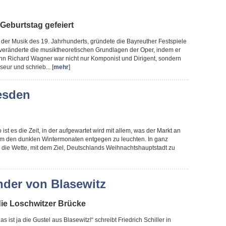
Geburtstag gefeiert
r der Musik des 19. Jahrhunderts, gründete die Bayreuther Festspiele
veränderte die musiktheoretischen Grundlagen der Oper, indem er
nn Richard Wagner war nicht nur Komponist und Dirigent, sondern
eur und schrieb... [
mehr
]
esden
 ist es die Zeit, in der aufgewartet wird mit allem, was der Markt an
, um den dunklen Wintermonaten entgegen zu leuchten. In ganz
m die Wette, mit dem Ziel, Deutschlands Weihnachtshauptstadt zu
der von Blasewitz
ie Loschwitzer Brücke
as ist ja die Gustel aus Blasewitz!“ schreibt Friedrich Schiller in