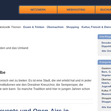
NETZWERK
WEBHOSTING
BUCHU
ktionelle Themen
·
Essen & Trinken
·
Übernachten
·
Shopping
·
Kultur, Freizeit & Diens
Orte/Reg
Dresde
Dippold
esden und das Umland
Alle Or
Kategorie
Gastron
lbe
Bars
,
C
Vegetar
Übernac
nisch viel zu bieten. Es ist eine Stadt, die viel erlebt hat und in jeder
Hotels
,
 Institutionen wie den Dresdner Kreuzchor, die Semperoper, die
Jugend
e sein kann. So manche Tradition wird hier in jungen Jahren schon
Kultur, F
Museen
Shoppin
Shoppi
Alle Ka
vents und Open-Airs in