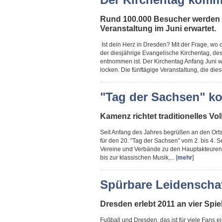
Rund 100.000 Besucher werden 
Veranstaltung im Juni erwartet.
Ist dein Herz in Dresden? Mit der Frage, wo 
der diesjährige Evangelische Kirchentag, des
entnommen ist. Der Kirchentag Anfang Juni 
locken. Die fünftägige Veranstaltung, die dies
"Tag der Sachsen" k
Kamenz richtet traditionelles V
Seit Anfang des Jahres begrüßen an den Or
für den 20. "Tag der Sachsen" vom 2. bis 4. 
Vereine und Verbände zu den Hauptakteuren. 
bis zur klassischen Musik,... [
mehr
]
Spürbare Leidenschaf
Dresden erlebt 2011 an vier Spie
Fußball und Dresden, das ist für viele Fans 