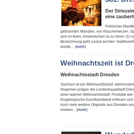
Der Striezelm
eine zauber
Fröhliches Marktt
gebrannten Mandeln, von Räucherkerzen, Speku
sich im Kreis, Kinderlachen ist zu hören. Es i
Bezeichnung geht zurück auf den traditionell
wurde.... [
mehr
]
Weihnachtszeit ist Dr
Weihnachtsstadt Dresden
Sachsen ist ein Weihnachtsland! Jahrhundert
Regionen prägen die Landeshauptstadt Dres
einer wahren Weihnachtsstadt. Produkte wie 
Erzgebirgische Kunsthandwerk erfreuen sich e
noch viele weitere Originale aus Dresden un
erleben... [
mehr
]