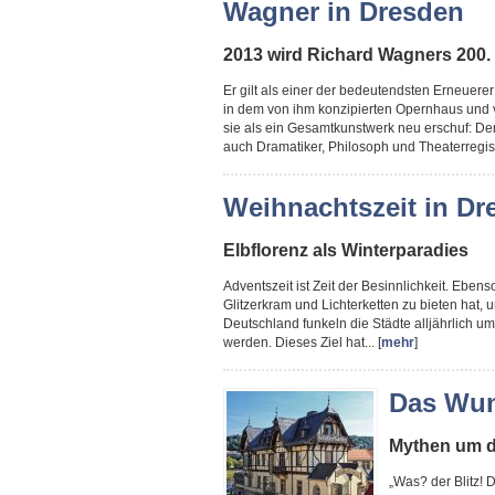
Wagner in Dresden
2013 wird Richard Wagners 200. 
Er gilt als einer der bedeutendsten Erneuere
in dem von ihm konzipierten Opernhaus und 
sie als ein Gesamtkunstwerk neu erschuf: De
auch Dramatiker, Philosoph und Theaterregiss
Weihnachtszeit in Dr
Elbflorenz als Winterparadies
Adventszeit ist Zeit der Besinnlichkeit. Ebenso
Glitzerkram und Lichterketten zu bieten hat
Deutschland funkeln die Städte alljährlich u
werden. Dieses Ziel hat... [
mehr
]
Das Wun
Mythen um d
„Was? der Blitz! D