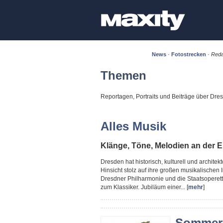
News
·
Fotostrecken
·
Reda
Themen
Reportagen, Portraits und Beiträge über Dr
Alles Musik
Klänge, Töne, Melodien an der E
Dresden hat historisch, kulturell und architekto
Hinsicht stolz auf ihre großen musikalischen
Dresdner Philharmonie und die Staatsoperett
zum Klassiker. Jubiläum einer... [
mehr
]
Sommere