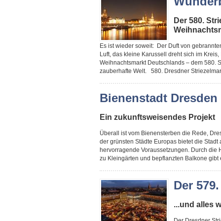
Wunderb
Der 580. Str
Weihnachts
Es ist wieder soweit: Der Duft von gebrannt
Luft, das kleine Karussell dreht sich im Kreis
Weihnachtsmarkt Deutschlands – dem 580. St
zauberhafte Welt. 580. Dresdner Striezelmar
Bienenstadt Dresden
Ein zukunftsweisendes Projekt
Überall ist vom Bienensterben die Rede, Dre
der grünsten Städte Europas bietet die Stadt
hervorragende Voraussetzungen. Durch die H
zu Kleingärten und bepflanzten Balkone gibt 
Der 579.
...und alles
Der Dresdner Stri