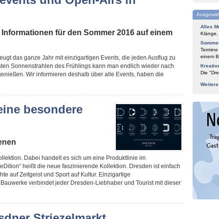
Ausgewäh
Alles M
 Informationen für den Sommer 2016 auf einem
Klänge,
Sommer
Termine
einem Bl
ugt das ganze Jahr mit einzigartigen Events, die jeden Ausflug zu
ten Sonnenstrahlen des Frühlings kann man endlich wieder nach
Kreativ
Die "Dre
enießen. Wir informieren deshalb über alle Events, haben die
Weiter
 eine besondere
ienen
llektion. Dabei handelt es sich um eine Produktlinie im
Dition“ heißt die neue faszinierende Kollektion. Dresden ist einfach
te auf Zeitgeist und Sport auf Kultur. Einzigartige
Bauwerke verbindet jeder Dresden-Liebhaber und Tourist mit dieser
sdner Striezelmarkt