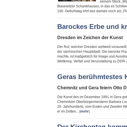
seinem Stück „Wal
Blasewitzer Schankhauses, in das es Schill
100. Geburtstag ehrt das damals noch als „F
Barockes Erbe und k
Dresden im Zeichen der Kunst
Der Ruf, welcher Dresden weltweit vorauseilt
der sächsischen Hauptstadt. Die barocke Pra
machte, ist maßgeblich für Image und Ausstra
Weltkrieg, Verfall und Verunstaltung zu DDR-Ze
Geras berühmtestes 
Chemnitz und Gera feiern Otto D
Die Kunst des im Dezember 1891 in Gera gebo
Chemnitzer Oberbürgermeisterin Barbara Lud
20. Jahrhunderts, vom Ersten und Zweiten Wel
er im Dritten... [
mehr
]
Der Kirchentag komm