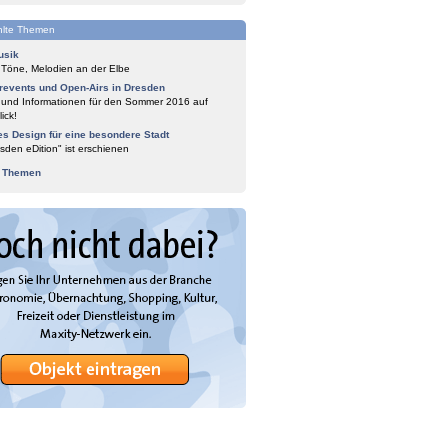
lte Themen
usik
 Töne, Melodien an der Elbe
events und Open-Airs in Dresden
 und Informationen für den Sommer 2016 auf
ick!
es Design für eine besondere Stadt
sden eDition" ist erschienen
e Themen