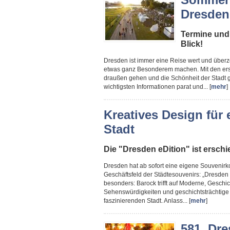
Dresden
Termine und
Blick!
Dresden ist immer eine Reise wert und überze
etwas ganz Besonderem machen. Mit den ers
draußen gehen und die Schönheit der Stadt g
wichtigsten Informationen parat und... [
mehr
]
Kreatives Design für
Stadt
Die "Dresden eDition" ist ersch
Dresden hat ab sofort eine eigene Souvenirko
Geschäftsfeld der Städtesouvenirs: „Dresden e
besonders: Barock trifft auf Moderne, Geschich
Sehenswürdigkeiten und geschichtsträchtige 
faszinierenden Stadt. Anlass... [
mehr
]
581. Dre