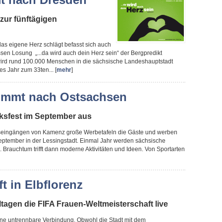
zur fünftägigen
das eigene Herz schlägt befasst sich auch
sen Losung „...da wird auch dein Herz sein“ der Bergpredikt
wird rund 100.000 Menschen in die sächsische Landeshauptstadt
es Jahr zum 33ten... [
mehr
]
ommt nach Ostsachsen
olksfest im September aus
tseingängen von Kamenz große Werbetafeln die Gäste und werben
September in der Lessingstadt. Einmal Jahr werden sächsische
Brauchtum trifft dann moderne Aktivitäten und Ideen. Von Sportarten
t in Elbflorenz
ltagen die FIFA Frauen-Weltmeisterschaft live
eine untrennbare Verbindung. Obwohl die Stadt mit dem