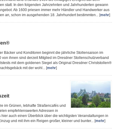
den statt. In den folgenden Jahrzehnten und Jahrhunderten gewann
n Angebot. Ab 1600 priesen immer mehr Händler und Handwerker aus
en an, schon im ausgehenden 18. Jahrhundert bestimmten... [
mehr
]
llen®
ner Bäcker und Konditoren beginnt die jährliche Stollensaison im
von ihnen sind derzeit Mitglied im Dresdner Stollenschutzverband
ätstests mit dem goldenen Siegel als Original Dresdner Christstollen®
achtsgebäck mit der wohl... [
mehr
]
szeit
ze im Grünen, lebhafte Straßencafés und
ielen empfehlenswerten Adressen in
hier auch einen Überblick über die wichtigsten Veranstaltungen in
g und mit ihm ein Reigen großer, kleiner und bunter... [
mehr
]