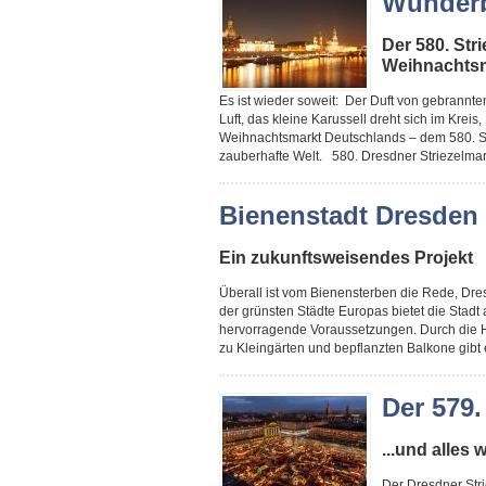
Wunderb
Der 580. Str
Weihnachts
Es ist wieder soweit: Der Duft von gebrannt
Luft, das kleine Karussell dreht sich im Kreis
Weihnachtsmarkt Deutschlands – dem 580. St
zauberhafte Welt. 580. Dresdner Striezelmar
Bienenstadt Dresden
Ein zukunftsweisendes Projekt
Überall ist vom Bienensterben die Rede, Dre
der grünsten Städte Europas bietet die Stadt
hervorragende Voraussetzungen. Durch die H
zu Kleingärten und bepflanzten Balkone gibt 
Der 579.
...und alles
Der Dresdner Stri