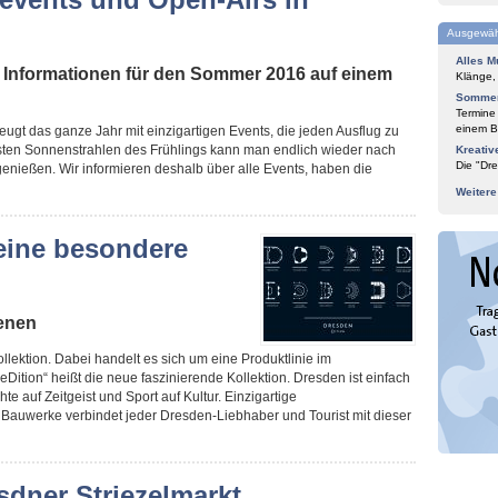
Ausgewäh
Alles M
 Informationen für den Sommer 2016 auf einem
Klänge,
Sommer
Termine
einem Bl
ugt das ganze Jahr mit einzigartigen Events, die jeden Ausflug zu
ten Sonnenstrahlen des Frühlings kann man endlich wieder nach
Kreativ
Die "Dre
enießen. Wir informieren deshalb über alle Events, haben die
Weiter
 eine besondere
ienen
llektion. Dabei handelt es sich um eine Produktlinie im
Dition“ heißt die neue faszinierende Kollektion. Dresden ist einfach
te auf Zeitgeist und Sport auf Kultur. Einzigartige
Bauwerke verbindet jeder Dresden-Liebhaber und Tourist mit dieser
sdner Striezelmarkt