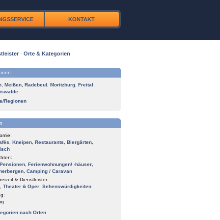
NGSSERVICE
KONTAKT
tleister
·
Orte & Kategorien
ionen
n
,
Meißen
,
Radebeul
,
Moritzburg
,
Freital
,
iswalde
te/Regionen
n
omie:
afés
,
Kneipen
,
Restaurants
,
Biergärten
,
isch
hten:
Pensionen
,
Ferienwohnungen/ -häuser
,
herbergen
,
Camping / Caravan
reizeit & Dienstleister:
,
Theater & Oper
,
Sehenswürdigkeiten
g:
ng
tegorien nach Orten