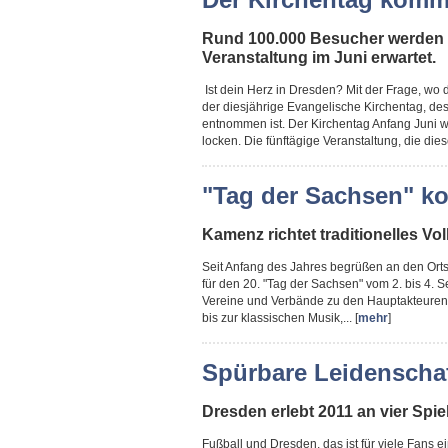
Rund 100.000 Besucher werden 
Veranstaltung im Juni erwartet.
Ist dein Herz in Dresden? Mit der Frage, wo 
der diesjährige Evangelische Kirchentag, des
entnommen ist. Der Kirchentag Anfang Juni 
locken. Die fünftägige Veranstaltung, die dies
"Tag der Sachsen" k
Kamenz richtet traditionelles V
Seit Anfang des Jahres begrüßen an den Or
für den 20. "Tag der Sachsen" vom 2. bis 4. 
Vereine und Verbände zu den Hauptakteuren. 
bis zur klassischen Musik,... [
mehr
]
Spürbare Leidenschaf
Dresden erlebt 2011 an vier Spie
Fußball und Dresden, das ist für viele Fans 