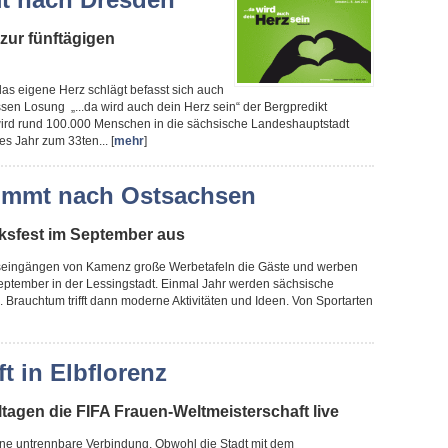
zur fünftägigen
das eigene Herz schlägt befasst sich auch
sen Losung „...da wird auch dein Herz sein“ der Bergpredikt
wird rund 100.000 Menschen in die sächsische Landeshauptstadt
es Jahr zum 33ten... [
mehr
]
ommt nach Ostsachsen
olksfest im September aus
tseingängen von Kamenz große Werbetafeln die Gäste und werben
September in der Lessingstadt. Einmal Jahr werden sächsische
Brauchtum trifft dann moderne Aktivitäten und Ideen. Von Sportarten
t in Elbflorenz
ltagen die FIFA Frauen-Weltmeisterschaft live
eine untrennbare Verbindung. Obwohl die Stadt mit dem