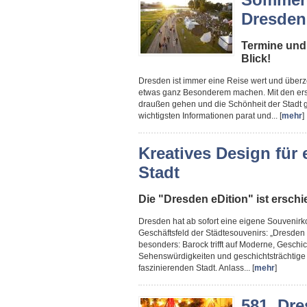
Dresden
Termine und
Blick!
Dresden ist immer eine Reise wert und überze
etwas ganz Besonderem machen. Mit den ers
draußen gehen und die Schönheit der Stadt g
wichtigsten Informationen parat und... [
mehr
]
Kreatives Design für
Stadt
Die "Dresden eDition" ist ersch
Dresden hat ab sofort eine eigene Souvenirko
Geschäftsfeld der Städtesouvenirs: „Dresden e
besonders: Barock trifft auf Moderne, Geschich
Sehenswürdigkeiten und geschichtsträchtige 
faszinierenden Stadt. Anlass... [
mehr
]
581. Dre