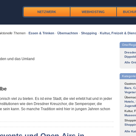
NETZWERK
WEBHOSTING
BUCHU
ktionelle Themen
·
Essen & Trinken
·
Übernachten
·
Shopping
·
Kultur, Freizeit & Diens
Orte/Reg
Dresde
Dippold
esden und das Umland
Alle Or
Kategorie
Gastron
lbe
Bars
,
C
Vegetar
Übernac
nisch viel zu bieten. Es ist eine Stadt, die viel erlebt hat und in jeder
Hotels
,
 Institutionen wie den Dresdner Kreuzchor, die Semperoper, die
Jugend
e sein kann. So manche Tradition wird hier in jungen Jahren schon
Kultur, F
Museen
Shoppin
Shoppi
Alle Ka
vents und Open-Airs in