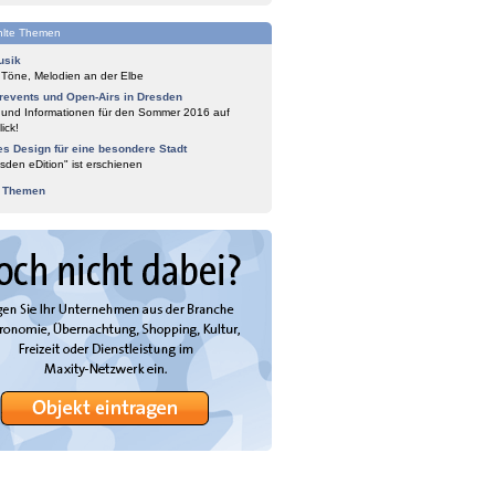
lte Themen
usik
 Töne, Melodien an der Elbe
events und Open-Airs in Dresden
 und Informationen für den Sommer 2016 auf
ick!
es Design für eine besondere Stadt
sden eDition" ist erschienen
e Themen