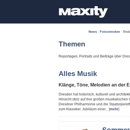
News
·
Fotostrecken
·
Reda
Themen
Reportagen, Portraits und Beiträge über Dr
Alles Musik
Klänge, Töne, Melodien an der E
Dresden hat historisch, kulturell und architekto
Hinsicht stolz auf ihre großen musikalischen
Dresdner Philharmonie und die Staatsoperett
zum Klassiker. Jubiläum einer... [
mehr
]
Sommere