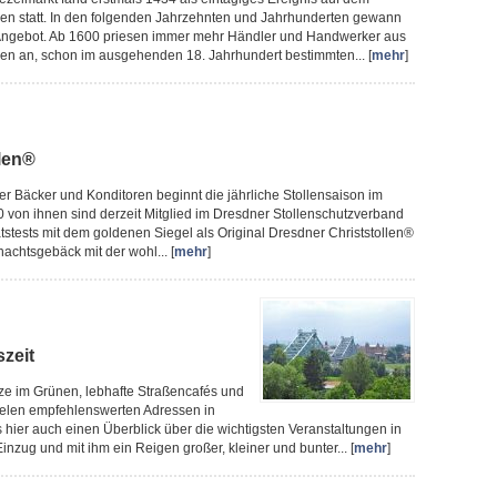
den statt. In den folgenden Jahrzehnten und Jahrhunderten gewann
n Angebot. Ab 1600 priesen immer mehr Händler und Handwerker aus
en an, schon im ausgehenden 18. Jahrhundert bestimmten... [
mehr
]
llen®
ner Bäcker und Konditoren beginnt die jährliche Stollensaison im
von ihnen sind derzeit Mitglied im Dresdner Stollenschutzverband
ätstests mit dem goldenen Siegel als Original Dresdner Christstollen®
achtsgebäck mit der wohl... [
mehr
]
szeit
ze im Grünen, lebhafte Straßencafés und
ielen empfehlenswerten Adressen in
hier auch einen Überblick über die wichtigsten Veranstaltungen in
g und mit ihm ein Reigen großer, kleiner und bunter... [
mehr
]