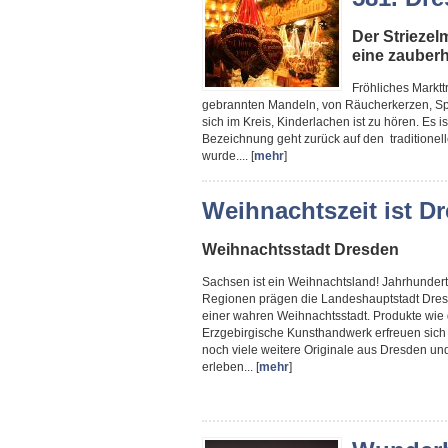
Der Striezelm
eine zauber
Fröhliches Marktt
gebrannten Mandeln, von Räucherkerzen, Speku
sich im Kreis, Kinderlachen ist zu hören. Es i
Bezeichnung geht zurück auf den traditionell
wurde.... [
mehr
]
Weihnachtszeit ist Dr
Weihnachtsstadt Dresden
Sachsen ist ein Weihnachtsland! Jahrhundert
Regionen prägen die Landeshauptstadt Dres
einer wahren Weihnachtsstadt. Produkte wie 
Erzgebirgische Kunsthandwerk erfreuen sich e
noch viele weitere Originale aus Dresden un
erleben... [
mehr
]