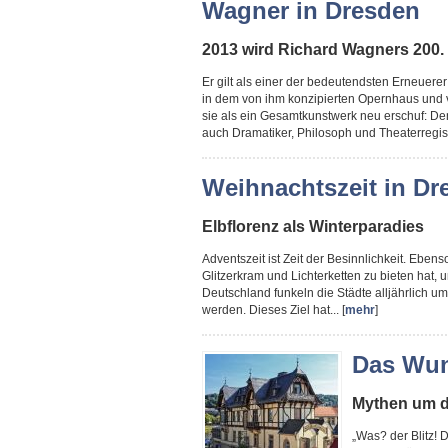
Wagner in Dresden
2013 wird Richard Wagners 200. 
Er gilt als einer der bedeutendsten Erneuere
in dem von ihm konzipierten Opernhaus und 
sie als ein Gesamtkunstwerk neu erschuf: De
auch Dramatiker, Philosoph und Theaterregiss
Weihnachtszeit in Dr
Elbflorenz als Winterparadies
Adventszeit ist Zeit der Besinnlichkeit. Ebenso
Glitzerkram und Lichterketten zu bieten hat
Deutschland funkeln die Städte alljährlich u
werden. Dieses Ziel hat... [
mehr
]
Das Wun
Mythen um d
„Was? der Blitz! D