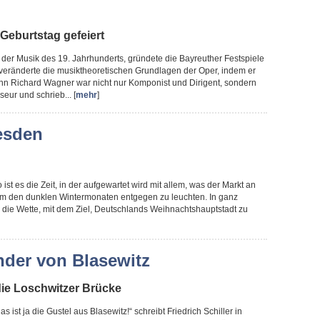
Geburtstag gefeiert
r der Musik des 19. Jahrhunderts, gründete die Bayreuther Festspiele
veränderte die musiktheoretischen Grundlagen der Oper, indem er
nn Richard Wagner war nicht nur Komponist und Dirigent, sondern
eur und schrieb... [
mehr
]
esden
 ist es die Zeit, in der aufgewartet wird mit allem, was der Markt an
, um den dunklen Wintermonaten entgegen zu leuchten. In ganz
m die Wette, mit dem Ziel, Deutschlands Weihnachtshauptstadt zu
der von Blasewitz
ie Loschwitzer Brücke
as ist ja die Gustel aus Blasewitz!“ schreibt Friedrich Schiller in