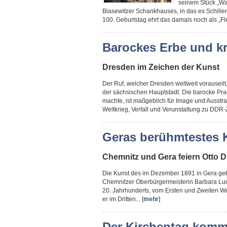
seinem Stück „Wal
Blasewitzer Schankhauses, in das es Schill
100. Geburtstag ehrt das damals noch als „F
Barockes Erbe und k
Dresden im Zeichen der Kunst
Der Ruf, welcher Dresden weltweit vorauseilt
der sächsischen Hauptstadt. Die barocke Pra
machte, ist maßgeblich für Image und Ausstra
Weltkrieg, Verfall und Verunstaltung zu DDR-Ze
Geras berühmtestes 
Chemnitz und Gera feiern Otto D
Die Kunst des im Dezember 1891 in Gera gebo
Chemnitzer Oberbürgermeisterin Barbara Lud
20. Jahrhunderts, vom Ersten und Zweiten Wel
er im Dritten... [
mehr
]
Der Kirchentag komm