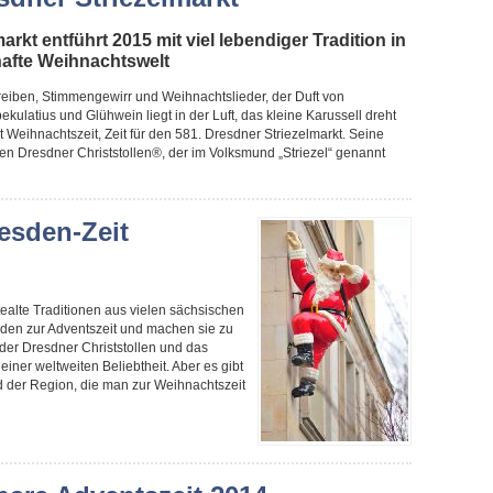
arkt entführt 2015 mit viel lebendiger Tradition in
hafte Weihnachtswelt
reiben, Stimmengewirr und Weihnachtslieder, der Duft von
latius und Glühwein liegt in der Luft, das kleine Karussell dreht
st Weihnachtszeit, Zeit für den 581. Dresdner Striezelmarkt. Seine
en Dresdner Christstollen®, der im Volksmund „Striezel“ genannt
esden-Zeit
ealte Traditionen aus vielen sächsischen
den zur Adventszeit und machen sie zu
der Dresdner Christstollen und das
iner weltweiten Beliebtheit. Aber es gibt
d der Region, die man zur Weihnachtszeit