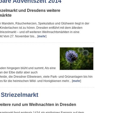
are Adventszeit 2014
iezelmarkt und Dresdens weitere
märkte
en Mandeln, Räucherkerzen, Spekulatius und Glühwein liegt in der
, Kinderlachen ist zu hören. Dresden entführt mit dem ältesten
riezelmarkt – und elf weiteren Weihnachtsmärkten in eine
kt Vom 27. November bis... [
mehr
]
sden hingegen blüht und summt. Als eine
 an der Elbe dafür aber auch
eide, die Dresdner Elbwiesen, viele Park- und Grünanlagen bis hin
es für die heimischen Wild- und Honigbienen mehr... [
mehr
]
 Striezelmarkt
 weitere rund um Weihnachten in Dresden
ezelmarkt fand erstmals 1434 als eintägiges Ereignis auf dem