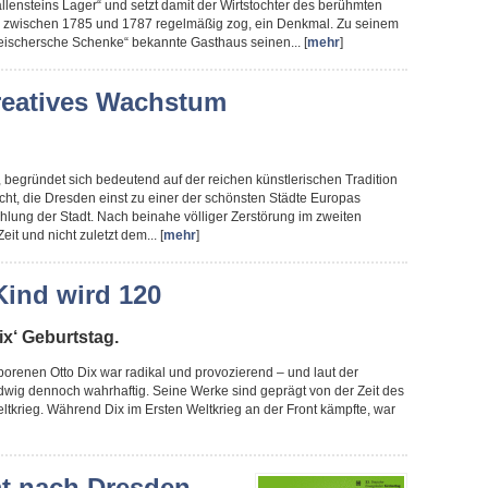
lensteins Lager“ und setzt damit der Wirtstochter des berühmten
er zwischen 1785 und 1787 regelmäßig zog, ein Denkmal. Zu seinem
leischersche Schenke“ bekannte Gasthaus seinen... [
mehr
]
reatives Wachstum
, begründet sich bedeutend auf der reichen künstlerischen Tradition
cht, die Dresden einst zu einer der schönsten Städte Europas
hlung der Stadt. Nach beinahe völliger Zerstörung im zweiten
it und nicht zuletzt dem... [
mehr
]
Kind wird 120
ix‘ Geburtstag.
renen Otto Dix war radikal und provozierend – und laut der
wig dennoch wahrhaftig. Seine Werke sind geprägt von der Zeit des
tkrieg. Während Dix im Ersten Weltkrieg an der Front kämpfte, war
t nach Dresden