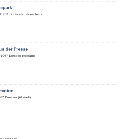
bepark
1
,
01139
Dresden (Pieschen)
us der Presse
01067
Dresden (Altstadt)
mation
067
Dresden (Altstadt)
p
067
Dresden