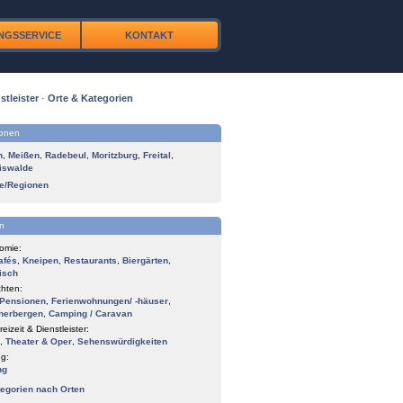
NGSSERVICE
KONTAKT
stleister
·
Orte & Kategorien
ionen
n
,
Meißen
,
Radebeul
,
Moritzburg
,
Freital
,
iswalde
te/Regionen
n
omie:
afés
,
Kneipen
,
Restaurants
,
Biergärten
,
isch
hten:
Pensionen
,
Ferienwohnungen/ -häuser
,
herbergen
,
Camping / Caravan
reizeit & Dienstleister:
,
Theater & Oper
,
Sehenswürdigkeiten
g:
ng
tegorien nach Orten