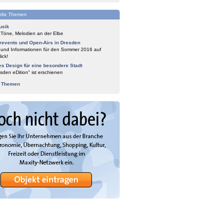
lte Themen
usik
 Töne, Melodien an der Elbe
events und Open-Airs in Dresden
 und Informationen für den Sommer 2016 auf
ick!
es Design für eine besondere Stadt
sden eDition" ist erschienen
e Themen