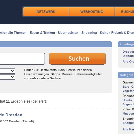
NETZWERK
WEBHOSTING
BUCHU
ktionelle Themen
·
Essen & Trinken
·
Übernachten
·
Shopping
·
Kultur, Freizeit & Dien
Orte/Reg
Dresde
Dippold
Alle Or
Finden Sie Restaurants, Bars, Hotels, Pensionen,
Ferienwohnungen, Shops, Museen, Sehenswürdigkeiten
Kategorie
und vieles mehr in Sachsen.
Gastron
Bars
,
C
Vegetar
Übernac
Hotels
,
hat
11
Ergebnis(se) geliefert
:
Jugend
Kultur, F
Museen
rie Dresden
Shoppin
01067
Dresden (Altstadt)
Shoppi
Alle Ka