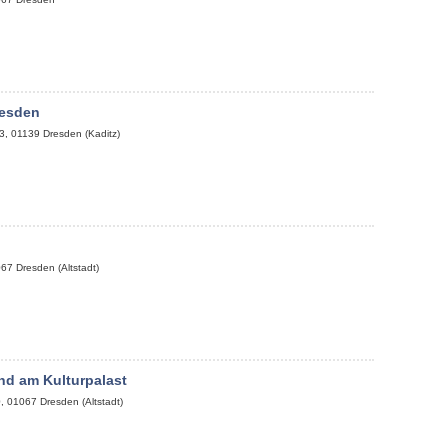
esden
3
,
01139
Dresden (Kaditz)
067
Dresden (Altstadt)
nd am Kulturpalast
0
,
01067
Dresden (Altstadt)