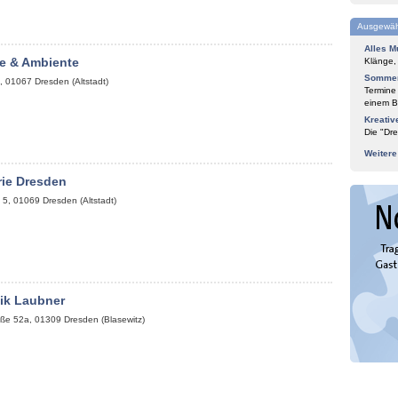
Ausgewäh
Alles M
e & Ambiente
Klänge,
Sommer
,
01067
Dresden (Altstadt)
Termine
einem Bl
Kreativ
Die "Dre
Weiter
rie Dresden
 5
,
01069
Dresden (Altstadt)
tik Laubner
aße 52a
,
01309
Dresden (Blasewitz)