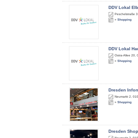
DDV Lokal El
Peschelstraße 3
»
Shopping
DDV Lokal Ha
Ostra-Allee 20
,
»
Shopping
Dresden Infor
Neumarkt 2
,
01
»
Shopping
Dresden Sho
Neumarkt 2
,
01