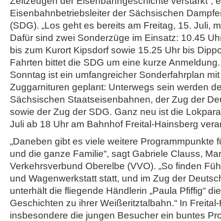
Zeitzeugen der Eisenbahngeschichte verstärkt“, er
Eisenbahnbetriebsleiter der Sächsischen Dampfe
(SDG). „Los geht es bereits am Freitag, 15. Juli, 
Dafür sind zwei Sonderzüge im Einsatz: 10.45 Uhr
bis zum Kurort Kipsdorf sowie 15.25 Uhr bis Dippo
Fahrten bittet die SDG um eine kurze Anmeldung
Sonntag ist ein umfangreicher Sonderfahrplan mit
Zuggarnituren geplant: Unterwegs sein werden de
Sächsischen Staatseisenbahnen, der Zug der D
sowie der Zug der SDG. Ganz neu ist die Lokpara
Juli ab 18 Uhr am Bahnhof Freital-Hainsberg veran
„Daneben gibt es viele weitere Programmpunkte f
und die ganze Familie“, sagt Gabriele Clauss, Mar
Verkehrsverbund Oberelbe (VVO). „So finden Füh
und Wagenwerkstatt statt, und im Zug der Deuts
unterhält die fliegende Händlerin „Paula Pfiffig“ di
Geschichten zu ihrer Weißeritztalbahn.“ In Freital
insbesondere die jungen Besucher ein buntes Pr